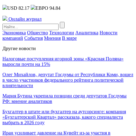
USD 82.17
ЕВРО 94.84
Онлайн журнал
Экономика
Общество
Технологии
Аналитика
Новости
компаний
События
Мнения
В мире
Другие новости
Налоговые поступления игорной зоны «Красная Поляна»
выросли почти на 15%
Олег Михайлов, депутат Госдумы от Республики Коми, вошел
в число участников федерального рейтинга политической
влиятельности
Мария Бутина укрепила позиции среди депутатов Госдумы
РФ: мнение аналитиков
Бухгалтер в штате или бухгалтер на аутсорсинге: компания
«Бухгалтерский Квартал» рассказала, какого специалиста
выбрать в 2026 году
Иран усиливает давление на Кувейт из-за участия в