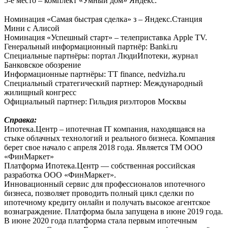
5-е место – комплект «Умный дом» Яндекс.
⠀
Номинация «Самая быстрая сделка» з – Яндекс.Станция
Мини с Алисой
Номинация «Успешный старт» – телеприставка Apple TV.
Генеральный информационный партнёр: Banki.ru
Специальные партнёры: портал ЛюдиИпотеки, журнал
Банковское обозрение
Информационные партнёры: TT finance, nedvizha.ru
Специальный стратегический партнер: Международный
жилищный конгресс
Официальный партнер: Гильдия риэлторов Москвы
Справка:
Ипотека.Центр – ипотечная IT компания, находящаяся на
стыке облачных технологий и реального бизнеса. Компания
берет свое начало с апреля 2018 года. Является ТМ ООО
«ФинМаркет»
Платформа Ипотека.Центр — собственная российская
разработка ООО «ФинМаркет».
Инновационный сервис для профессионалов ипотечного
бизнеса, позволяет проводить полный цикл сделки по
ипотечному кредиту онлайн и получать высокое агентское
вознаграждение. Платформа была запущена в июне 2019 года.
В июне 2020 года платформа стала первым ипотечным