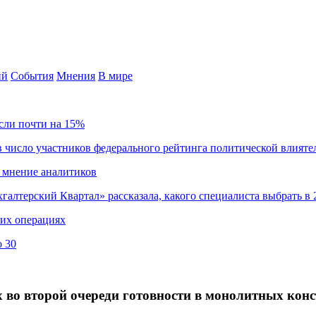
ий
События
Мнения
В мире
сли почти на 15%
 число участников федерального рейтинга политической влияте
 мнение аналитиков
хгалтерский Квартал» рассказала, какого специалиста выбрать в 
ких операциях
о 30
х во второй очереди готовности в монолитных кон