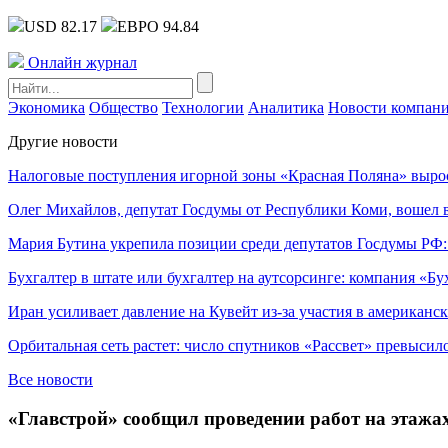
USD 82.17
ЕВРО 94.84
Онлайн журнал
Экономика
Общество
Технологии
Аналитика
Новости компан
Другие новости
Налоговые поступления игорной зоны «Красная Поляна» выро
Олег Михайлов, депутат Госдумы от Республики Коми, вошел в
Мария Бутина укрепила позиции среди депутатов Госдумы РФ:
Бухгалтер в штате или бухгалтер на аутсорсинге: компания «Бу
Иран усиливает давление на Кувейт из-за участия в американс
Орбитальная сеть растет: число спутников «Рассвет» превысил
Все новости
«Главстрой» сообщил проведении работ на этажа