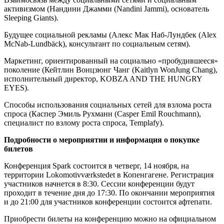
активизмом (Нандини Джамми (Nandini Jammi), основатель
Sleeping Giants).
Будущее социальной рекламы (Алекс Мак Наб-Лундбек (Alex
McNab-Lundbäck), консультант по социальным сетям).
Маркетинг, ориентированный на социально «пробудившееся»
поколение (Кейтлин Вонцзюнг Чанг (Kaitlyn WonJung Chang),
исполнительный директор, KOBZA AND THE HUNGRY
EYES).
Способы использования социальных сетей для взлома роста
спроса (Каспер Эмиль Рухманн (Casper Emil Rouchmann),
специалист по взлому роста спроса, Templafy).
Подробности о мероприятии и информация о покупке
билетов
Конференция Spark состоится в четверг, 14 ноября, на
территории Lokomotivværkstedet в Копенгагене. Регистрация
участников начнется в 8:30. Сессии конференции будут
проходит в течение дня до 17:30. По окончании мероприятия
и до 21:00 для участников конференции состоится афтепати.
Приобрести билеты на конференцию можно на официальном