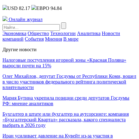
USD 82.17
ЕВРО 94.84
Онлайн журнал
Экономика
Общество
Технологии
Аналитика
Новости
компаний
События
Мнения
В мире
Другие новости
Налоговые поступления игорной зоны «Красная Поляна»
выросли почти на 15%
Олег Михайлов, депутат Госдумы от Республики Коми, вошел
в число участников федерального рейтинга политической
влиятельности
Мария Бутина укрепила позиции среди депутатов Госдумы
РФ: мнение аналитиков
Бухгалтер в штате или бухгалтер на аутсорсинге: компания
«Бухгалтерский Квартал» рассказала, какого специалиста
выбрать в 2026 году
Иран усиливает давление на Кувейт из-за участия в