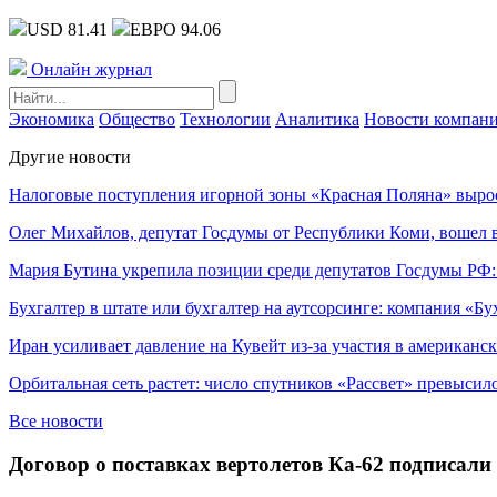
USD 81.41
ЕВРО 94.06
Онлайн журнал
Экономика
Общество
Технологии
Аналитика
Новости компан
Другие новости
Налоговые поступления игорной зоны «Красная Поляна» выро
Олег Михайлов, депутат Госдумы от Республики Коми, вошел в
Мария Бутина укрепила позиции среди депутатов Госдумы РФ:
Бухгалтер в штате или бухгалтер на аутсорсинге: компания «Бу
Иран усиливает давление на Кувейт из-за участия в американс
Орбитальная сеть растет: число спутников «Рассвет» превысил
Все новости
Договор о поставках вертолетов Ка-62 подписал