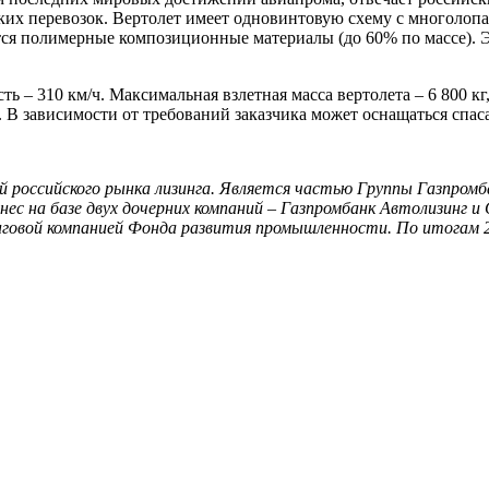
ких перевозок. Вертолет имеет одновинтовую схему с многолоп
ся полимерные композиционные материалы (до 60% по массе). Эт
ть – 310 км/ч. Максимальная взлетная масса вертолета – 6 800 к
. В зависимости от требований заказчика может оснащаться спа
й российского рынка лизинга. Является частью Группы Газпромб
ес на базе двух дочерних компаний – Газпромбанк Автолизинг и 
инговой компанией Фонда развития промышленности. По итогам 