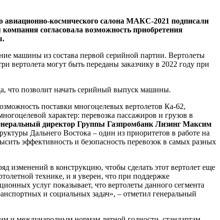
го авиационно-космического салона МАКС-2021 подписали
я компания согласовала возможность приобретения
ы.
ение машины из состава первой серийной партии. Вертолеты
ри вертолета могут быть переданы заказчику в 2022 году при
да, что позволит начать серийный выпуск машины.
озможность поставки многоцелевых вертолетов Ка-62,
многоцелевой характер: перевозка пассажиров и грузов в
енеральный директор Группы Газпромбанк Лизинг Максим
уктуры Дальнего Востока – один из приоритетов в работе на
ысить эффективность и безопасность перевозок в самых разных
ряд изменений в конструкцию, чтобы сделать этот вертолет еще
олетной технике, и я уверен, что при поддержке
ционных услуг показывает, что вертолеты данного сегмента
анспортных и социальных задач», – отметил генеральный
ким и международным нормам летной годности, стандартам