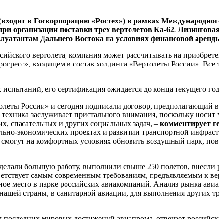
 (входит в Госкорпорацию «Ростех») в рамках Международно
при организации поставки трех вертолетов Ка-62. Лизингова
луатантам Дальнего Востока на условиях финансовой аренд
сийского вертолета, компания может рассчитывать на приобрет
гресс», входящем в состав холдинга «Вертолеты России». Все т
х испытаний, его сертификация ожидается до конца текущего го
леты России» и сегодня подписали договор, предполагающий в
 техника заслуживает пристального внимания, поскольку носит 
х, спасательных и других социальных задач, –
комментирует г
льно-экономических проектах и развитии транспортной инфрастр
 смогут на комфортных условиях обновить воздушный парк, пов
оделали большую работу, выполнили свыше 250 полетов, внесли 
тствует самым современным требованиям, предъявляемым к верт
ное место в парке российских авиакомпаний. Анализ рынка авиа
ашей страны, в санитарной авиации, для выполнения других тр
м последних мировых достижений авиапрома, отвечает российс