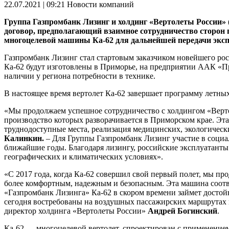
22.07.2021 | 09:21
Новости компаний
Группа Газпромбанк Лизинг и холдинг «Вертолеты России»
договор, предполагающий взаимное сотрудничество сторон 
многоцелевой машины Ка-62 для дальнейшей передачи эксп
Газпромбанк Лизинг стал стартовым заказчиком новейшего рос
Ка-62 будут изготовлены в Приморье, на предприятии ААК «Про
наличии у региона потребности в технике.
В настоящее время вертолет Ка-62 завершает программу летны
«Мы продолжаем успешное сотрудничество с холдингом «Верто
производство которых разворачивается в Приморском крае. Эта
труднодоступные места, реализация медицинских, экологически
Калинкин.
– Для Группы Газпромбанк Лизинг участие в социа
ближайшие годы. Благодаря лизингу, российские эксплуатанты
географических и климатических условиях».
«С 2017 года, когда Ка-62 совершил свой первый полет, мы пр
более комфортным, надежным и безопасным. Эта машина соотве
«Газпромбанк Лизинга» Ка-62 в скором времени займет достой
сегодня востребованы на воздушных пассажирских маршрутах н
директор холдинга «Вертолеты России»
Андрей Богинский
.
Ка-62 — многоцелевой вертолет, спроектирован с применение