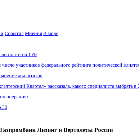
ий
События
Мнения
В мире
сли почти на 15%
 число участников федерального рейтинга политической влияте
 мнение аналитиков
хгалтерский Квартал» рассказала, какого специалиста выбрать в 
ких операциях
о 30
и Газпромбанк Лизинг и Вертолеты России