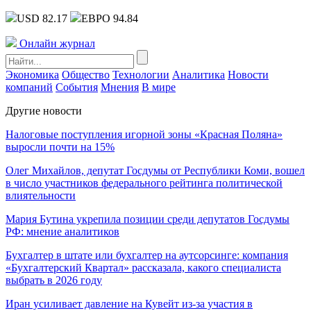
USD 82.17
ЕВРО 94.84
Онлайн журнал
Экономика
Общество
Технологии
Аналитика
Новости
компаний
События
Мнения
В мире
Другие новости
Налоговые поступления игорной зоны «Красная Поляна»
выросли почти на 15%
Олег Михайлов, депутат Госдумы от Республики Коми, вошел
в число участников федерального рейтинга политической
влиятельности
Мария Бутина укрепила позиции среди депутатов Госдумы
РФ: мнение аналитиков
Бухгалтер в штате или бухгалтер на аутсорсинге: компания
«Бухгалтерский Квартал» рассказала, какого специалиста
выбрать в 2026 году
Иран усиливает давление на Кувейт из-за участия в