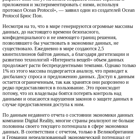
приложения и экспериментировать с ними, используя
протокол Ocean Protocol», — заявил один из создателей Ocean
Protocol Брюс Пон.
Несмотря на то, что в мире генерируются огромные массивы
данных, до настоящего времени безопасного,
конфиденциального и не имеющего границ решения,
позволявшего бы участвовать в экономике данных, не
существовало. Ежедневно в мире создаются 2,5
квинтиллионов байтов данных, а благодаря дигитизации и
развитию технологий «Интернета вещей» объем данных
продолжает расти беспрецедентными темпами. Однако только
1% из этого массива подвергается анализу, что приводит к
дисбалансу спроса и предложению данных. Доступ к данным
остается ограниченным, так как хранятся они разрознено и
редко предоставляются в пользование. Это происходит
потому, что их владельцы боятся потерять контроль над
данными и опасаются нарушения законов о защите данных в
случае предоставления доступа к ним.
По данным недавнего отчета о состоянии экономики данных
компании Digital Reality, многие страны реализуют не больше
половины своего текущего потенциала в сфере экономики
данных. В соответствии с отчетом, только в Великобритании
и Германии нереализованный экономический потенциал от