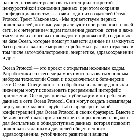
наконец позволяет реализовать потенциал открытой
цензуростойкой экономики данных, при этом сохранив
конфиденциальность», — заявил один из создателей Ocean
Protocol Трент Макконахи. «Мы приветствуем первых
пользователей, которые уже реализуют свои решения в нашей
сети, и с нетерпением ждем появления десятков, сотен и даже
тысяч других торговых площадок и приложений, созданных
на базе Ocean, которые помогут вывести данные из замкнутых
баз и решить важные мировые проблемы в разных отраслях, в
том числе автомобилестроении, энергетике, здравоохранении
и др.».
Ocean Protocol — это проект с открытым исходным кодом.
Разработчики со всего мира могут воспользоваться полным
набором технологий Ocean и подключиться к бета-версии
сети Ocean. Специалисты по обработке и анализу данных и
инженеры могут использовать программный интерфейс
приложения Ocean для поиска, публикации и потребления
данных в сети Ocean Protocol. Они могут создать экземпляры
виртуальных машин Jupyter Lab с предварительной
конфигурацией для Ocean Protocol в своих браузерах. Вместе с
бета-версией платформы запускается и рыночная площадка
для бесплатных и общедоступных данных, которая позволит
пользоваться данными для целей общественного
здравоохранения, устойчивого развития и защиты