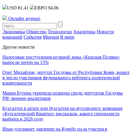
USD 81.41
ЕВРО 94.06
Онлайн журнал
Экономика
Общество
Технологии
Аналитика
Новости
компаний
События
Мнения
В мире
Другие новости
Налоговые поступления игорной зоны «Красная Поляна»
выросли почти на 15%
Олег Михайлов, депутат Госдумы от Республики Коми, вошел
в число участников федерального рейтинга политической
влиятельности
Мария Бутина укрепила позиции среди депутатов Госдумы
РФ: мнение аналитиков
Бухгалтер в штате или бухгалтер на аутсорсинге: компания
«Бухгалтерский Квартал» рассказала, какого специалиста
выбрать в 2026 году
Иран усиливает давление на Кувейт из-за участия в