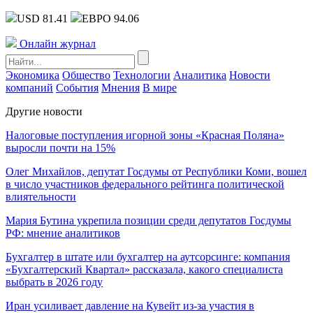
USD 81.41
ЕВРО 94.06
Онлайн журнал
Экономика
Общество
Технологии
Аналитика
Новости
компаний
События
Мнения
В мире
Другие новости
Налоговые поступления игорной зоны «Красная Поляна»
выросли почти на 15%
Олег Михайлов, депутат Госдумы от Республики Коми, вошел
в число участников федерального рейтинга политической
влиятельности
Мария Бутина укрепила позиции среди депутатов Госдумы
РФ: мнение аналитиков
Бухгалтер в штате или бухгалтер на аутсорсинге: компания
«Бухгалтерский Квартал» рассказала, какого специалиста
выбрать в 2026 году
Иран усиливает давление на Кувейт из-за участия в