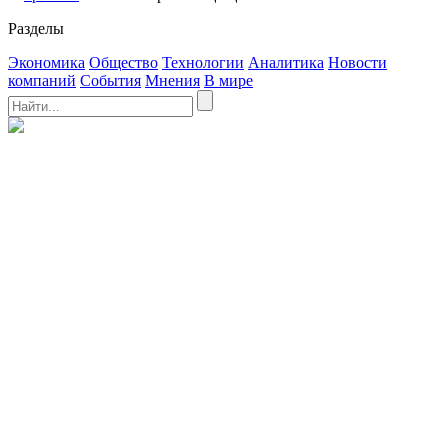
Разделы
Экономика
Общество
Технологии
Аналитика
Новости
компаний
События
Мнения
В мире