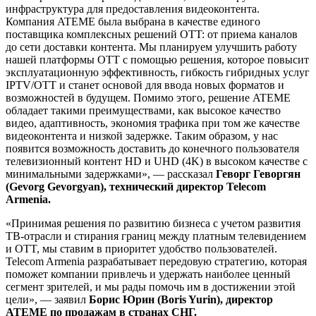
инфраструктура для предоставления видеоконтента.
Компания ATEME была выбрана в качестве единого
поставщика комплексных решений OTT: от приема каналов
до сети доставки контента. Мы планируем улучшить работу
нашей платформы OTT с помощью решения, которое повысит
эксплуатационную эффективность, гибкость гибридных услуг
IPTV/OTT и станет основой для ввода новых форматов и
возможностей в будущем. Помимо этого, решение ATEME
обладает такими преимуществами, как высокое качество
видео, адаптивность, экономия трафика при том же качестве
видеоконтента и низкой задержке. Таким образом, у нас
появится возможность доставить до конечного пользователя
телевизионный контент HD и UHD (4K) в высоком качестве с
минимальными задержками», — рассказал
Геворг Геворгян
(Gevorg Gevorgyan), технический директор Telecom
Armenia.
«Принимая решения по развитию бизнеса с учетом развития
ТВ-отрасли и стирания границ между платным телевидением
и OTT, мы ставим в приоритет удобство пользователей.
Telecom Armenia разрабатывает передовую стратегию, которая
поможет компании привлечь и удержать наиболее ценный
сегмент зрителей, и мы рады помочь им в достижении этой
цели», — заявил
Борис Юрин (Boris Yurin), директор
ATEME по продажам в странах СНГ.