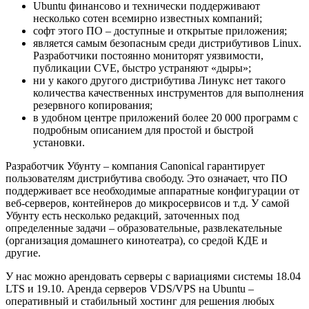
Ubuntu финансово и технически поддерживают
несколько сотен всемирно известных компаний;
софт этого ПО – доступные и открытые приложения;
является самым безопасным среди дистрибутивов Linux.
Разработчики постоянно мониторят уязвимости,
публикации CVE, быстро устраняют «дыры»;
ни у какого другого дистрибутива Линукс нет такого
количества качественных инструментов для выполнения
резервного копирования;
в удобном центре приложений более 20 000 программ с
подробным описанием для простой и быстрой
установки.
Разработчик Убунту – компания Canonical гарантирует
пользователям дистрибутива свободу. Это означает, что ПО
поддерживает все необходимые аппаратные конфигурации от
веб-серверов, контейнеров до микросервисов и т.д. У самой
Убунту есть несколько редакций, заточенных под
определенные задачи – образовательные, развлекательные
(организация домашнего кинотеатра), со средой КДЕ и
другие.
У нас можно арендовать серверы с вариациями системы 18.04
LTS и 19.10. Аренда серверов VDS/VPS на Ubuntu –
оперативный и стабильный хостинг для решения любых