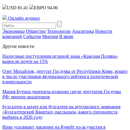
USD 81.41
ЕВРО 94.06
Онлайн журнал
Экономика
Общество
Технологии
Аналитика
Новости
компаний
События
Мнения
В мире
Другие новости
Налоговые поступления игорной зоны «Красная Поляна»
выросли почти на 15%
Олег Михайлов, депутат Госдумы от Республики Коми, вошел
в число участников федерального рейтинга политической
влиятельности
Мария Бутина укрепила позиции среди депутатов Госдумы
РФ: мнение аналитиков
Бухгалтер в штате или бухгалтер на аутсорсинге: компания
«Бухгалтерский Квартал» рассказала, какого специалиста
выбрать в 2026 году
Иран усиливает давление на Кувейт из-за участия в