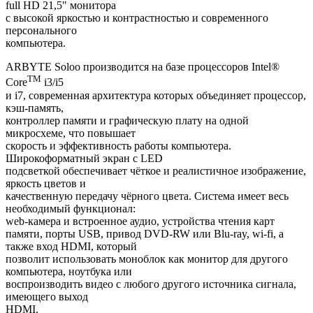
full HD 21,5″ монитора
с высокой яркостью и контрастностью и современного
персонального
компьютера.
ARBYTE Soloo производится на базе процессоров Intel®
TM
Core
i3/i5
и i7, современная архитектура которых объединяет процессор,
кэш-память,
контроллер памяти и графическую плату на одной
микросхеме, что повышает
скорость и эффективность работы компьютера.
Широкоформатный экран с LED
подсветкой обеспечивает чёткое и реалистичное изображение,
яркость цветов и
качественную передачу чёрного цвета. Система имеет весь
необходимый функционал:
web-камера и встроенное аудио, устройства чтения карт
памяти, порты USB, привод DVD-RW или Blu-ray, wi-fi, а
также вход HDMI, который
позволит использовать моноблок как монитор для другого
компьютера, ноутбука или
воспроизводить видео с любого другого источника сигнала,
имеющего выход
HDMI.