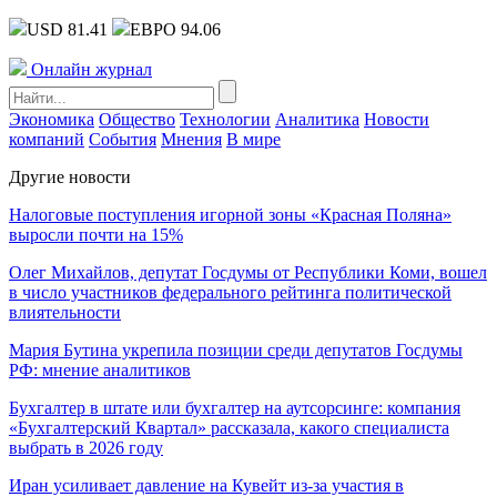
USD 81.41
ЕВРО 94.06
Онлайн журнал
Экономика
Общество
Технологии
Аналитика
Новости
компаний
События
Мнения
В мире
Другие новости
Налоговые поступления игорной зоны «Красная Поляна»
выросли почти на 15%
Олег Михайлов, депутат Госдумы от Республики Коми, вошел
в число участников федерального рейтинга политической
влиятельности
Мария Бутина укрепила позиции среди депутатов Госдумы
РФ: мнение аналитиков
Бухгалтер в штате или бухгалтер на аутсорсинге: компания
«Бухгалтерский Квартал» рассказала, какого специалиста
выбрать в 2026 году
Иран усиливает давление на Кувейт из-за участия в