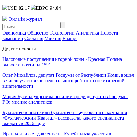
USD 82.17
ЕВРО 94.84
Онлайн журнал
Экономика
Общество
Технологии
Аналитика
Новости
компаний
События
Мнения
В мире
Другие новости
Налоговые поступления игорной зоны «Красная Поляна»
выросли почти на 15%
Олег Михайлов, депутат Госдумы от Республики Коми, вошел
в число участников федерального рейтинга политической
влиятельности
Мария Бутина укрепила позиции среди депутатов Госдумы
РФ: мнение аналитиков
Бухгалтер в штате или бухгалтер на аутсорсинге: компания
«Бухгалтерский Квартал» рассказала, какого специалиста
выбрать в 2026 году
Иран усиливает давление на Кувейт из-за участия в