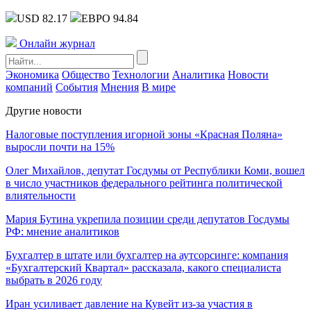
USD 82.17
ЕВРО 94.84
Онлайн журнал
Экономика
Общество
Технологии
Аналитика
Новости
компаний
События
Мнения
В мире
Другие новости
Налоговые поступления игорной зоны «Красная Поляна»
выросли почти на 15%
Олег Михайлов, депутат Госдумы от Республики Коми, вошел
в число участников федерального рейтинга политической
влиятельности
Мария Бутина укрепила позиции среди депутатов Госдумы
РФ: мнение аналитиков
Бухгалтер в штате или бухгалтер на аутсорсинге: компания
«Бухгалтерский Квартал» рассказала, какого специалиста
выбрать в 2026 году
Иран усиливает давление на Кувейт из-за участия в