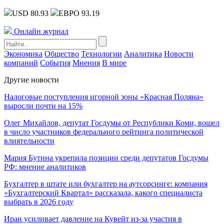
USD 80.93
ЕВРО 93.19
Онлайн журнал
Экономика
Общество
Технологии
Аналитика
Новости
компаний
События
Мнения
В мире
Другие новости
Налоговые поступления игорной зоны «Красная Поляна»
выросли почти на 15%
Олег Михайлов, депутат Госдумы от Республики Коми, вошел
в число участников федерального рейтинга политической
влиятельности
Мария Бутина укрепила позиции среди депутатов Госдумы
РФ: мнение аналитиков
Бухгалтер в штате или бухгалтер на аутсорсинге: компания
«Бухгалтерский Квартал» рассказала, какого специалиста
выбрать в 2026 году
Иран усиливает давление на Кувейт из-за участия в