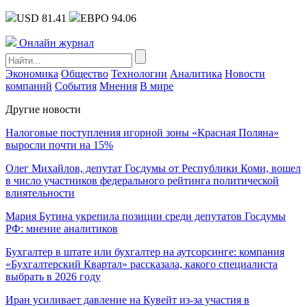
USD 81.41
ЕВРО 94.06
Онлайн журнал
Экономика
Общество
Технологии
Аналитика
Новости
компаний
События
Мнения
В мире
Другие новости
Налоговые поступления игорной зоны «Красная Поляна»
выросли почти на 15%
Олег Михайлов, депутат Госдумы от Республики Коми, вошел
в число участников федерального рейтинга политической
влиятельности
Мария Бутина укрепила позиции среди депутатов Госдумы
РФ: мнение аналитиков
Бухгалтер в штате или бухгалтер на аутсорсинге: компания
«Бухгалтерский Квартал» рассказала, какого специалиста
выбрать в 2026 году
Иран усиливает давление на Кувейт из-за участия в