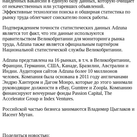
найденных вакансий в единую базу данных, которую очищает
от некачественных или устаревших объявлений.
Эффективные технологии поиска и обширная статистика по
рынку труда облегчают соискателю поиск работы.
Подтверждением точности статистических данных Adzuna
является тот факт, что эти данные используются
правительством Великобритании для мониторинга рынка
труда, Adzuna также является официальным партнёром
Национальной статистической службы Великобритании.
Adzuna представлена на 16 рынках, в т.ч. в Великобритании,
Франции, Германии, США, Канаде, Бразилии, Австралии и
Индии. Аудитория сайтов Adzuna более 10 миллионов
человек. Компания была основана в 2011 году англичанами
Эндрю Хантером и Дагом Монро, которые до этого занимали
руководящие должности в eBay, Gumtree и Zoopla. Компанию
финансируют венчурные фонды Passion Capital, The
Accelerator Group и Index Ventures.
Российской частью бизнеса занимаются Владимир Цыглаков и
Иасент Мутан.
Поделиться новостью: