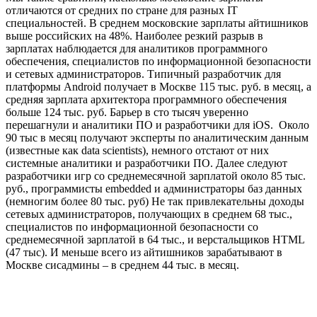
отличаются от средних по стране для разных IT
специальностей. В среднем московские зарплаты айтишников
выше российских на 48%. Наиболее резкий разрыв в
зарплатах наблюдается для аналитиков программного
обеспечения, специалистов по информационной безопасности
и сетевых администраторов. Типичный разработчик для
платформы Android получает в Москве 115 тыс. руб. в месяц, а
средняя зарплата архитектора программного обеспечения
больше 124 тыс. руб. Барьер в сто тысяч уверенно
перешагнули и аналитики ПО и разработчики для iOS. Около
90 тыс в месяц получают эксперты по аналитическим данным
(известные как data scientists), немного отстают от них
системные аналитики и разработчики ПО. Далее следуют
разработчики игр со среднемесячной зарплатой около 85 тыс.
руб., программисты embedded и администраторы баз данных
(немногим более 80 тыс. руб) Не так привлекательны доходы
сетевых администраторов, получающих в среднем 68 тыс.,
специалистов по информационной безопасности со
среднемесячной зарплатой в 64 тыс., и верстальщиков HTML
(47 тыс). И меньше всего из айтишников зарабатывают в
Москве сисадмины – в среднем 44 тыс. в месяц.