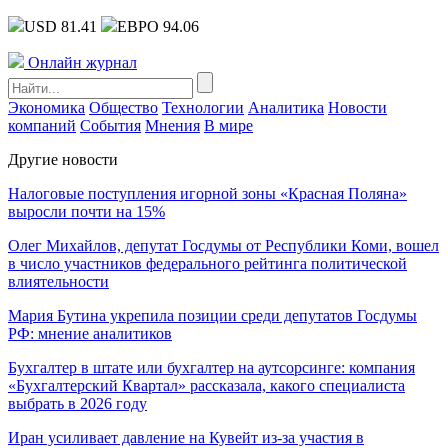
USD 81.41
ЕВРО 94.06
Онлайн журнал
Экономика
Общество
Технологии
Аналитика
Новости
компаний
События
Мнения
В мире
Другие новости
Налоговые поступления игорной зоны «Красная Поляна»
выросли почти на 15%
Олег Михайлов, депутат Госдумы от Республики Коми, вошел
в число участников федерального рейтинга политической
влиятельности
Мария Бутина укрепила позиции среди депутатов Госдумы
РФ: мнение аналитиков
Бухгалтер в штате или бухгалтер на аутсорсинге: компания
«Бухгалтерский Квартал» рассказала, какого специалиста
выбрать в 2026 году
Иран усиливает давление на Кувейт из-за участия в