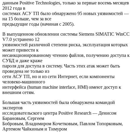
данным Positive Technologies, только за первые восемь месяцев
2012 года в
системах АСУ ТП было обнаружено 95 новых уязвимостей —
на 15 больше, чем за все
предыдущие годы (начиная с 2005).
В выпущенном обновлении системы Siemens SIMATIC WinCC
V7.0 устранено 12
уязвимостей различной степени риска, эксплуатация которых
может привести к
несанкционированному чтению файлов, получению доступа к
СУБД и даже краже
пароля для доступа в систему. Часть этих атак может быть
проведена не только из
сети АСУ ТП, но и из сети Интернет, если компоненты
человеко-машинного
интерфейса (human machine interface, HMI) имеют доступ к
внешним сетям.
Большая часть уязвимостей была обнаружена командой
экспертов
исследовательского центра Positive Research — Денисом
Барановым, Сергеем
Бобровым, Владимиром Кочетковым, Павлом Топорковым,
Артемом Чайкиным и Тимуром