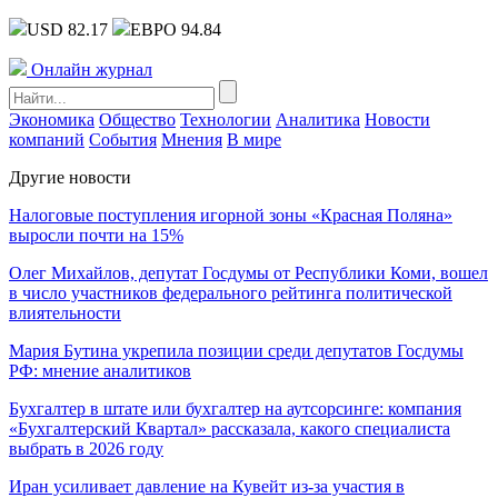
USD 82.17
ЕВРО 94.84
Онлайн журнал
Экономика
Общество
Технологии
Аналитика
Новости
компаний
События
Мнения
В мире
Другие новости
Налоговые поступления игорной зоны «Красная Поляна»
выросли почти на 15%
Олег Михайлов, депутат Госдумы от Республики Коми, вошел
в число участников федерального рейтинга политической
влиятельности
Мария Бутина укрепила позиции среди депутатов Госдумы
РФ: мнение аналитиков
Бухгалтер в штате или бухгалтер на аутсорсинге: компания
«Бухгалтерский Квартал» рассказала, какого специалиста
выбрать в 2026 году
Иран усиливает давление на Кувейт из-за участия в