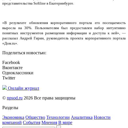
представительства Softline в Екатеринбурге.
«В результате обновления корпоративного портала его посещаемость
выросла на 30%. Пользователям был предоставлен набор интуитивно
понятных инструментов размещения информации и доступа к ней», —
рассказал Андрей Гирин, руководитель проекта корпоративного портала
«Дом.
ru
».
Поделиться новостью:
Facebook
Вконтакте
Одноклассники
Twitter
Онлайн журнал
©
npsod.ru
2026 Все права защищены
Разделы
Экономика
Общество
Технологии
Аналитика
Новости
компаний
События
Мнения
В мире