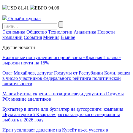
USD 81.41
ЕВРО 94.06
Онлайн журнал
Экономика
Общество
Технологии
Аналитика
Новости
компаний
События
Мнения
В мире
Другие новости
Налоговые поступления игорной зоны «Красная Поляна»
выросли почти на 15%
Олег Михайлов, депутат Госдумы от Республики Коми, вошел
в число участников федерального рейтинга политической
влиятельности
Мария Бутина укрепила позиции среди депутатов Госдумы
РФ: мнение аналитиков
Бухгалтер в штате или бухгалтер на аутсорсинге: компания
«Бухгалтерский Квартал» рассказала, какого специалиста
выбрать в 2026 году
Иран усиливает давление на Кувейт из-за участия в