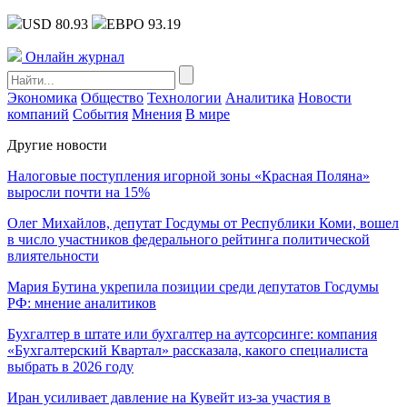
USD 80.93
ЕВРО 93.19
Онлайн журнал
Экономика
Общество
Технологии
Аналитика
Новости
компаний
События
Мнения
В мире
Другие новости
Налоговые поступления игорной зоны «Красная Поляна»
выросли почти на 15%
Олег Михайлов, депутат Госдумы от Республики Коми, вошел
в число участников федерального рейтинга политической
влиятельности
Мария Бутина укрепила позиции среди депутатов Госдумы
РФ: мнение аналитиков
Бухгалтер в штате или бухгалтер на аутсорсинге: компания
«Бухгалтерский Квартал» рассказала, какого специалиста
выбрать в 2026 году
Иран усиливает давление на Кувейт из-за участия в