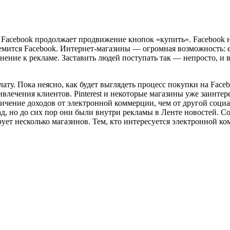
, Facebook продолжает продвижение кнопок «купить». Facebook 
тремится Facebook. Интернет-магазины — огромная возможность: 
нение к рекламе. Заставить людей поступать так — непросто, и 
ту. Пока неясно, как будет выглядеть процесс покупки на Faceb
лечения клиентов. Pinterest и некоторые магазины уже заинтересо
личение доходов от электронной коммерции, чем от другой социа
ад, но до сих пор они были внутри рекламы в Ленте новостей. Со
ует несколько магазинов. Тем, кто интересуется электронной к