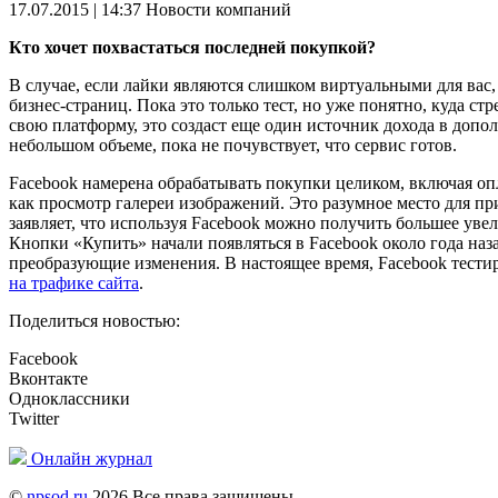
17.07.2015 | 14:37
Новости компаний
Кто хочет похвастаться последней покупкой?
В случае, если лайки являются слишком виртуальными для вас
бизнес-страниц. Пока это только тест, но уже понятно, куда с
свою платформу, это создаст еще один источник дохода в допол
небольшом объеме, пока не почувствует, что сервис готов.
Facebook намерена обрабатывать покупки целиком, включая опла
как просмотр галереи изображений. Это разумное место для прив
заявляет, что используя Facebook можно получить большее уве
Кнопки «Купить» начали появляться в Facebook около года наз
преобразующие изменения. В настоящее время, Facebook тестир
на трафике сайта
.
Поделиться новостью:
Facebook
Вконтакте
Одноклассники
Twitter
Онлайн журнал
©
npsod.ru
2026 Все права защищены