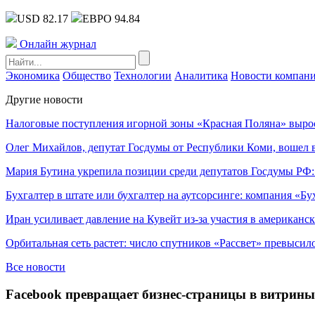
USD 82.17
ЕВРО 94.84
Онлайн журнал
Экономика
Общество
Технологии
Аналитика
Новости компан
Другие новости
Налоговые поступления игорной зоны «Красная Поляна» выро
Олег Михайлов, депутат Госдумы от Республики Коми, вошел в
Мария Бутина укрепила позиции среди депутатов Госдумы РФ:
Бухгалтер в штате или бухгалтер на аутсорсинге: компания «Бу
Иран усиливает давление на Кувейт из-за участия в американс
Орбитальная сеть растет: число спутников «Рассвет» превысил
Все новости
Facebook превращает бизнес-страницы в витрины