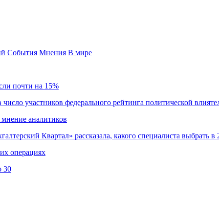
ий
События
Мнения
В мире
сли почти на 15%
 число участников федерального рейтинга политической влияте
 мнение аналитиков
хгалтерский Квартал» рассказала, какого специалиста выбрать в 
ких операциях
о 30