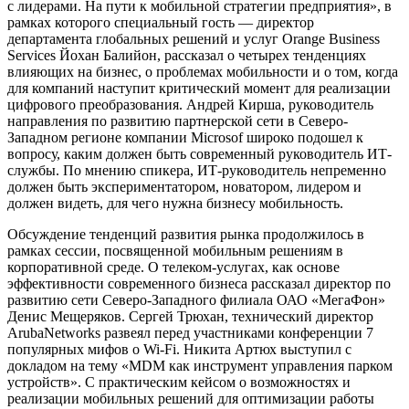
с лидерами. На пути к мобильной стратегии предприятия», в
рамках которого специальный гость — директор
департамента глобальных решений и услуг Orange Business
Services Йохан Балийон, рассказал о четырех тенденциях
влияющих на бизнес, о проблемах мобильности и о том, когда
для компаний наступит критический момент для реализации
цифрового преобразования. Андрей Кирша, руководитель
направления по развитию партнерской сети в Северо-
Западном регионе компании Microsof широко подошел к
вопросу, каким должен быть современный руководитель ИТ-
службы. По мнению спикера, ИТ-руководитель непременно
должен быть экспериментатором, новатором, лидером и
должен видеть, для чего нужна бизнесу мобильность.
Обсуждение тенденций развития рынка продолжилось в
рамках сессии, посвященной мобильным решениям в
корпоративной среде. О телеком-услугах, как основе
эффективности современного бизнеса рассказал директор по
развитию сети Северо-Западного филиала ОАО «МегаФон»
Денис Мещеряков. Сергей Трюхан, технический директор
ArubaNetworks развеял перед участниками конференции 7
популярных мифов о Wi-Fi. Никита Артюх выступил с
докладом на тему «MDM как инструмент управления парком
устройств». С практическим кейсом о возможностях и
реализации мобильных решений для оптимизации работы