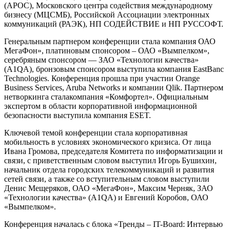
(АРОС), Московского центра содействия международному
бизнесу (МЦСМБ), Российской Ассоциации электронных
коммуникаций (РАЭК), НП СОДЕЙСТВИЕ и НП РУССОФТ.
Генеральным партнером конференции стала компания ОАО
МегаФон», платиновым спонсором – ОАО «Вымпелком»,
серебряным спонсором — ЗАО «Технологии качества»
(A1QA), бронзовым спонсором выступила компания EastBanc
Technologies. Конференция прошла при участии Orange
Business Services, Aruba Networks и компании Qlik. Партнером
нетворкинга сталакомпания «Комфортел». Официальным
экспертом в области корпоративной информационной
безопасности выступила компания ESET.
Ключевой темой конференции стала корпоративная
мобильность в условиях экономического кризиса. От лица
Ивана Громова, председателя Комитета по информатизации и
связи, с приветственным словом выступил Игорь Бушихин,
начальник отдела городских телекоммуникаций и развития
сетей связи, а также со вступительным словом выступили
Денис Мещеряков, ОАО «МегаФон», Максим Черняк, ЗАО
«Технологии качества» (A1QA) и Евгений Коробов, ОАО
«Вымпелком».
Конференция началась с блока «Тренды – IT-Board: Интервью