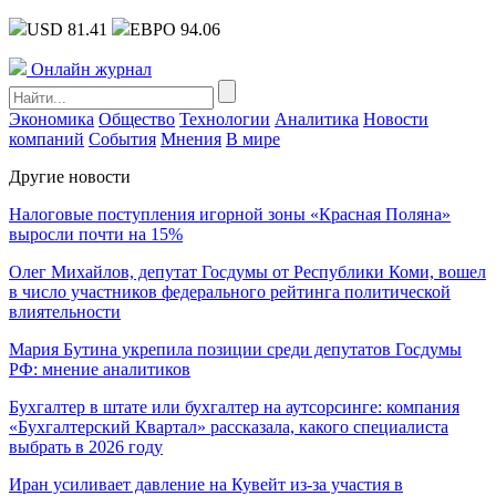
USD 81.41
ЕВРО 94.06
Онлайн журнал
Экономика
Общество
Технологии
Аналитика
Новости
компаний
События
Мнения
В мире
Другие новости
Налоговые поступления игорной зоны «Красная Поляна»
выросли почти на 15%
Олег Михайлов, депутат Госдумы от Республики Коми, вошел
в число участников федерального рейтинга политической
влиятельности
Мария Бутина укрепила позиции среди депутатов Госдумы
РФ: мнение аналитиков
Бухгалтер в штате или бухгалтер на аутсорсинге: компания
«Бухгалтерский Квартал» рассказала, какого специалиста
выбрать в 2026 году
Иран усиливает давление на Кувейт из-за участия в