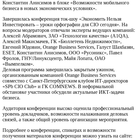
Константин Анисимов в блоке «Возможности мобильного
бизнеса в новых экономических условиях».
Завершилась конференция ток-шоу «Экономить Нельзя
Инвестировать – уроки орфографии для CIO сегодня». На
вопросы модераторов отвечали эксперты ведущих компаний:
Алексей Абрамович, ЗАО «Технологии качества» (A1QA),
Алексей Макисмачев, ГК «Бюллетень Недвижимости»,
Евгений Юдовин, Orange Business Services, Галуст Шахбазян,
ESET, Константин Анисимов, ООО «Русоникс», Павел
Фролов, ГНУ/Линуксцентр, Майя Лопата, ОАО
«Вымпелком».
Деловая программа завершилась закрытым ужином,
организованным компанией Orange Business Services
совместно с Санкт-Петербургским клубом ИТ-директоров
«SPb CIO Club» и ГК COMNEWS. В неформальной
обстановке участники обсудили актуальные ИКТ-задачи
бизнеса.
Аудитория конференции высоко оценила профессиональный
уровень докладчиков, возможности налаживания деловых
связей, а также общий уровень организации мероприятия.
Подробнее о конференции, спикерах и возможности
получения материалов конференции можно узнать на сайте: