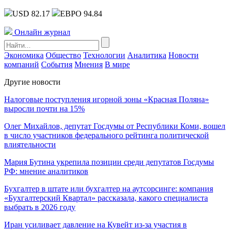
USD 82.17
ЕВРО 94.84
Онлайн журнал
Экономика
Общество
Технологии
Аналитика
Новости
компаний
События
Мнения
В мире
Другие новости
Налоговые поступления игорной зоны «Красная Поляна»
выросли почти на 15%
Олег Михайлов, депутат Госдумы от Республики Коми, вошел
в число участников федерального рейтинга политической
влиятельности
Мария Бутина укрепила позиции среди депутатов Госдумы
РФ: мнение аналитиков
Бухгалтер в штате или бухгалтер на аутсорсинге: компания
«Бухгалтерский Квартал» рассказала, какого специалиста
выбрать в 2026 году
Иран усиливает давление на Кувейт из-за участия в