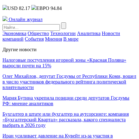
USD 82.17
ЕВРО 94.84
Онлайн журнал
Экономика
Общество
Технологии
Аналитика
Новости
компаний
События
Мнения
В мире
Другие новости
Налоговые поступления игорной зоны «Красная Поляна»
выросли почти на 15%
Олег Михайлов, депутат Госдумы от Республики Коми, вошел
в число участников федерального рейтинга политической
влиятельности
Мария Бутина укрепила позиции среди депутатов Госдумы
РФ: мнение аналитиков
Бухгалтер в штате или бухгалтер на аутсорсинге: компания
«Бухгалтерский Квартал» рассказала, какого специалиста
выбрать в 2026 году
Иран усиливает давление на Кувейт из-за участия в