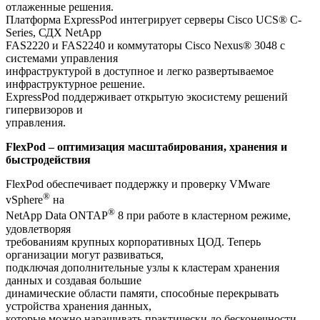
отлаженные решения.
Платформа ExpressPod интегрирует серверы Cisco UCS® C-
Series, СДХ NetApp
FAS2220 и FAS2240 и коммутаторы Cisco Nexus® 3048 с
системами управления
инфраструктурой в доступное и легко развертываемое
инфраструктурное решение.
ExpressPod поддерживает открытую экосистему решений
гипервизоров и
управления.
FlexPod
– оптимизация масштабирования, хранения и
быстродействия
FlexPod обеспечивает поддержку и проверку VMware
®
vSphere
на
®
NetApp Data ONTAP
8 при работе в кластерном режиме,
удовлетворяя
требованиям крупных корпоративных ЦОД. Теперь
организации могут развиваться,
подключая дополнительные узлы к кластерам хранения
данных и создавая большие
динамические области памяти, способные перекрывать
устройства хранения данных,
которые можно наращивать практически до бесконечности.