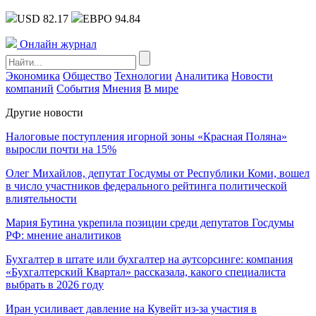
USD 82.17
ЕВРО 94.84
Онлайн журнал
Экономика
Общество
Технологии
Аналитика
Новости
компаний
События
Мнения
В мире
Другие новости
Налоговые поступления игорной зоны «Красная Поляна»
выросли почти на 15%
Олег Михайлов, депутат Госдумы от Республики Коми, вошел
в число участников федерального рейтинга политической
влиятельности
Мария Бутина укрепила позиции среди депутатов Госдумы
РФ: мнение аналитиков
Бухгалтер в штате или бухгалтер на аутсорсинге: компания
«Бухгалтерский Квартал» рассказала, какого специалиста
выбрать в 2026 году
Иран усиливает давление на Кувейт из-за участия в