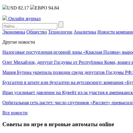
USD 82.17
ЕВРО 94.84
Онлайн журнал
Экономика
Общество
Технологии
Аналитика
Новости компан
Другие новости
Налоговые поступления игорной зоны «Красная Поляна» выро
Олег Михайлов, депутат Госдумы от Республики Коми, вошел в
Мария Бутина укрепила позиции среди депутатов Госдумы РФ:
Бухгалтер в штате или бухгалтер на аутсорсинге: компания «Бу
Иран усиливает давление на Кувейт из-за участия в американс
Орбитальная сеть растет: число спутников «Рассвет» превысил
Все новости
Советы по игре в игровые автоматы оnline