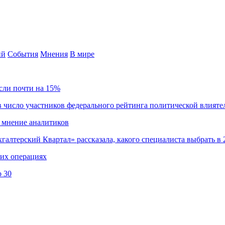
ий
События
Мнения
В мире
сли почти на 15%
 число участников федерального рейтинга политической влияте
 мнение аналитиков
хгалтерский Квартал» рассказала, какого специалиста выбрать в 
ких операциях
о 30