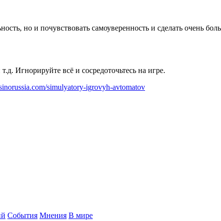
ность, но и почувствовать самоуверенность и сделать очень бол
т.д. Игнорируйте всё и сосредоточьтесь на игре
.
sinorussia.com/simulyatory-igrovyh-avtomatov
ий
События
Мнения
В мире