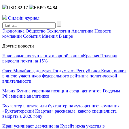
USD 82.17
ЕВРО 94.84
Онлайн журнал
Экономика
Общество
Технологии
Аналитика
Новости
компаний
События
Мнения
В мире
Другие новости
Налоговые поступления игорной зоны «Красная Поляна»
выросли почти на 15%
Олег Михайлов, депутат Госдумы от Республики Коми, вошел
в число участников федерального рейтинга политической
влиятельности
Мария Бутина укрепила позиции среди депутатов Госдумы
РФ: мнение аналитиков
Бухгалтер в штате или бухгалтер на аутсорсинге: компания
«Бухгалтерский Квартал» рассказала, какого специалиста
выбрать в 2026 году
Иран усиливает давление на Кувейт из-за участия в