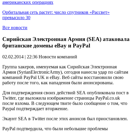
американских операциях
Орбитальная сеть растет: число спутников «Рассвет»
превысило 30
Все новости
Сирийская Электронная Армия (SEA) атаковала
британские домены eBay и PayPal
02.02.2014 | 22:36
Новости компаний
Группа хакеров, именуемая как Сирийская Электронная
Армия (
Syrian
Electronic
Army
), сегодня нанесла удар по сайтам
компаний
PayPal
UK
и
eBay
. Веб сайты восстановили свою
работу после того, как нападения были анонсированы.
Для подтверждения своих действий
SEA
опубликовала пост в
Twitter
, где выложила изображение страницы
PayPal
.
co
.
uk
после взлома. В следующем твите было сообщение о том, что
Paypal
подтверждает вторжение.
Экаунт
SEA
в
Twitter
после этих анонсов был приостановлен.
PayPal
подтвердила, что были небольшие проблемы