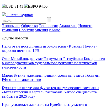
USD 81.41
ЕВРО 94.06
Онлайн журнал
Экономика
Общество
Технологии
Аналитика
Новости
компаний
События
Мнения
В мире
Другие новости
Налоговые поступления игорной зоны «Красная Поляна»
выросли почти на 15%
Олег Михайлов, депутат Госдумы от Республики Коми, вошел
в число участников федерального рейтинга политической
влиятельности
Мария Бутина укрепила позиции среди депутатов Госдумы
РФ: мнение аналитиков
Бухгалтер в штате или бухгалтер на аутсорсинге: компания
«Бухгалтерский Квартал» рассказала, какого специалиста
выбрать в 2026 году
Иран усиливает давление на Кувейт из-за участия в