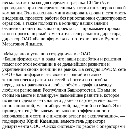
несколько лет назад для передачи трафика 10 Гбит/с, и
проводился при непосредственном участии инженеров нашей
компании. Это позволило минимизировать сроки и стоимость
внедрения, провести работы без приостановки существующих
сервисов, а также положить в копилку наших знаний
бесценный опыт большого проекта», — прокомментировал
итоги проекта первый заместитель генерального директора,
директор ОАО «Башинформсвязь» по технологиям Рустам
Маратович Янышев.
«Мы давно и успешно сотрудничаем с ОАО
«Башинформсвязь» и рады, что наши разработки и решения
помогают этой компании в её дальнейшем развитии и
укреплении своих позиций на рынке. На сегодня DWDM-сеть
ОАО «Башинформсвязь» является одной из самых
технологически развитых сетей в России и способна
передавать практически любые объёмы трафика между
любыми регионами Республики Башкортостан. Но мы не
стоим на месте и планируем дальнейшее развитие, которое
позволит сделать сеть нашего давнего партнера ещё более
инновационной, масштабируемой, надёжной и гибкой. Это
приведет к ещё большему повышению эффективности
использования сети и снижению затрат на эксплуатацию», —
подчеркнул Юрий Казанцев, заместитель директора
департамента ООО «Сиско системс» по работе с операторами