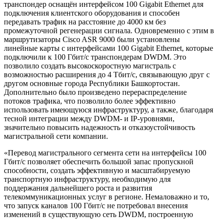
транспондер оснащён интерфейсом 100 Gigabit Ethernet для
подключения клиентского оборудования и способен
передавать трафик на расстояние до 4000 км без
промежуточной регенерации сигнала. Одновременно с этим в
маршрутизаторы Cisco ASR 9000 были установлены
линейные карты с интерфейсами 100 Gigabit Ethernet, которые
подключили к 100 Гбит/с транспондерам DWDM. Это
позволило создать высокоскоростную магистраль с
возможностью расширения до 4 Тбит/с, связывающую друг с
другом основные города Республики Башкортостан.
Дополнительно было произведено перераспределение
потоков трафика, что позволило более эффективно
использовать имеющуюся инфраструктуру, а также, благодаря
тесной интеграции между DWDM- и IP-уровнями,
значительно повысить надежность и отказоустойчивость
магистральной сети компании.
«Перевод магистрального сегмента сети на интерфейсы 100
Гбит/с позволяет обеспечить большой запас пропускной
способности, создать эффективную и масштабируемую
транспортную инфраструктуру, необходимую для
поддержания дальнейшего роста и развития
телекоммуникационных услуг в регионе. Немаловажно и то,
что запуск каналов 100 Гбит/с не потребовал внесения
изменений в существующую сеть DWDM, построенную