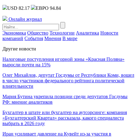
USD 82.17
ЕВРО 94.84
Онлайн журнал
Экономика
Общество
Технологии
Аналитика
Новости
компаний
События
Мнения
В мире
Другие новости
Налоговые поступления игорной зоны «Красная Поляна»
выросли почти на 15%
Олег Михайлов, депутат Госдумы от Республики Коми, вошел
в число участников федерального рейтинга политической
влиятельности
Мария Бутина укрепила позиции среди депутатов Госдумы
РФ: мнение аналитиков
Бухгалтер в штате или бухгалтер на аутсорсинге: компания
«Бухгалтерский Квартал» рассказала, какого специалиста
выбрать в 2026 году
Иран усиливает давление на Кувейт из-за участия в