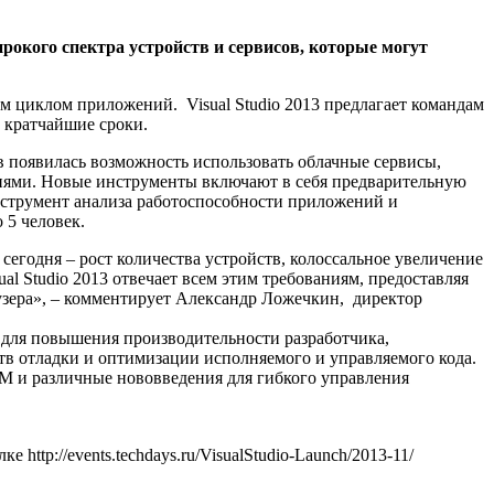
рокого спектра устройств и сервисов, которые могут
ым циклом приложений. Visual Studio 2013 предлагает командам
 кратчайшие сроки.
ков появилась возможность использовать облачные сервисы,
иями. Новые инструменты включают в себя предварительную
– инструмент анализа работоспособности приложений и
 5 человек.
годня – рост количества устройств, колоссальное увеличение
l Studio 2013 отвечает всем этим требованиям, предоставляя
узера», – комментирует Александр Ложечкин, директор
для повышения производительности разработчика,
тв отладки и оптимизации исполняемого и управляемого кода.
LM и различные нововведения для гибкого управления
http://events.techdays.ru/VisualStudio-Launch/2013-11/