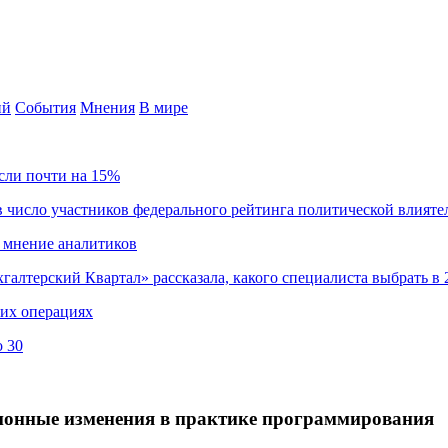
ий
События
Мнения
В мире
сли почти на 15%
 число участников федерального рейтинга политической влияте
 мнение аналитиков
хгалтерский Квартал» рассказала, какого специалиста выбрать в 
ких операциях
о 30
люционные изменения в практике программирования