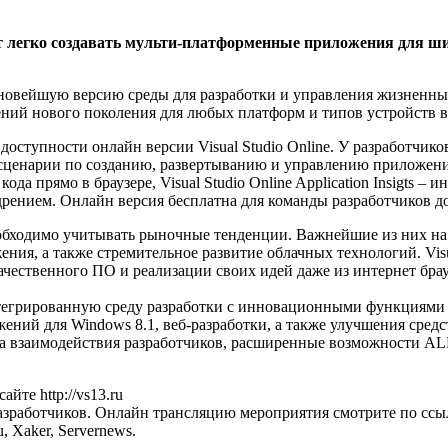
ит легко создавать мульти-платформенные приложения для ши
 – новейшую версию среды для разработки и управления жизненн
ний нового поколения для любых платформ и типов устройств в
о доступности онлайн версии Visual Studio Online. У разработчи
 сценарии по созданию, развертыванию и управлению приложен
ода прямо в браузере, Visual Studio Online Application Insigts 
рением. Онлайн версия бесплатна для команды разработчиков до
ходимо учитывать рыночные тенденции. Важнейшие из них на се
я, а также стремительное развитие облачных технологий. Visua
чественного ПО и реализации своих идей даже из интернет бра
тегрированную среду разработки с инновационными функциями 
ний для Windows 8.1, веб-разработки, а также улучшения средс
тва взаимодействия разработчиков, расширенные возможности A
йте http://vs13.ru
разработчиков. Онлайн трансляцию мероприятия смотрите по ссылке 
 Xaker, Servernews.