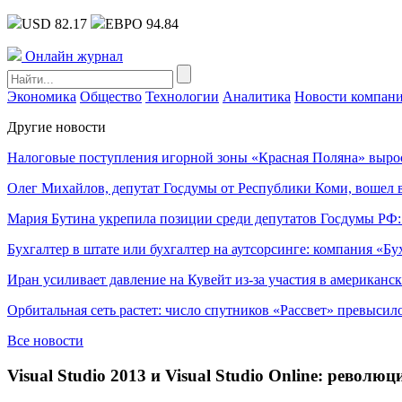
USD 82.17
ЕВРО 94.84
Онлайн журнал
Экономика
Общество
Технологии
Аналитика
Новости компан
Другие новости
Налоговые поступления игорной зоны «Красная Поляна» выро
Олег Михайлов, депутат Госдумы от Республики Коми, вошел в
Мария Бутина укрепила позиции среди депутатов Госдумы РФ:
Бухгалтер в штате или бухгалтер на аутсорсинге: компания «Бу
Иран усиливает давление на Кувейт из-за участия в американс
Орбитальная сеть растет: число спутников «Рассвет» превысил
Все новости
Visual Studio 2013 и Visual Studio Online: рево