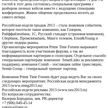
гостей в этот день состоялась специальная программа с
разбором личных кейсов вместе с ведущими спикерами
конференции. Живое общение продолжалось вплоть до
самого вечера.
Российская неделя продаж 2013 – стала знаковым событием,
которое посетили такие компании, как Газпром,
Райффайзенбанк, 1С, Русский стандарт (страховая компания),
Сбербанк, Промсвязьбанк, Манго телеком, Ernst&Young и
другие лидеры рынка.
Организаторы мероприятия Prime Time Forums выражают
благодарность всем участникам форума, а так же
информационным партнерам и спонсорам. Отдельное спасибо
генеральным партнерам: компании SmartLinks за рекламную
поддержку, компания Comdi – поставщик online трансляции,
Semin Group – генеральный тренинг партнер.
Компания Prime Time Forums будет рада видеть Вас на своих
следующих мероприятиях: Российская неделя менеджмента
2013 (www.rmng2013.ru)
Российская неделя рекламы 2013 (www.raw2013.ru)
По вопросам сотрудничества:
Валерия Бородина, зам. PR-директор
+7 (906) 049-45-14
valeriya@ptpr.ru