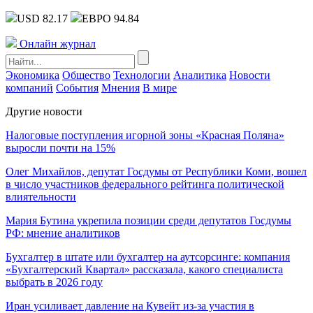
USD 82.17
ЕВРО 94.84
Онлайн журнал
Экономика
Общество
Технологии
Аналитика
Новости
компаний
События
Мнения
В мире
Другие новости
Налоговые поступления игорной зоны «Красная Поляна»
выросли почти на 15%
Олег Михайлов, депутат Госдумы от Республики Коми, вошел
в число участников федерального рейтинга политической
влиятельности
Мария Бутина укрепила позиции среди депутатов Госдумы
РФ: мнение аналитиков
Бухгалтер в штате или бухгалтер на аутсорсинге: компания
«Бухгалтерский Квартал» рассказала, какого специалиста
выбрать в 2026 году
Иран усиливает давление на Кувейт из-за участия в