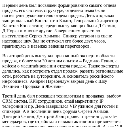
Первый день был посвящен формированию самого отдела
продаж, его системе, структуре, отдельно темы были
посвящены руководителю отдела продаж. День открывал
эмоциональный Константин Бакшт, Генеральный директор
Капитал Консалтинг, среди выступающих были Д.Семин,
Д.Норка и многие другие. Завершением дня стало
выступление Сергея Азимова. Спикер устроил на сцене
настоящее шоу. Зал не отпускал его более двух часов,
практикуясь в навыках ведения переговоров.
Во -второй день выступал признанный эксперт в области
продаж, с более чем 30 летним опытом – Радмило Лукич, с
кейсом о масштабировании отдела продаж. Также эксперты
делились, как построить отдел продаж, развить региональные
сети, работать на аутсорсинге. А основатель российского
инфобизнеса, Андрей Парабеллум закрыл день с Шоу-
Лекцией «Продажи и Жжизнь».
Третий день был посвящен технологиям в продажах, выбору
CRM систем, KPI сотрудников, email маркетингу, IP
телефонии и пр. День завершился VIP ужином для гостей и
спикеров. А в последний день форума Сергей Азимов.
Дмитрий Семин, Дмитрий Ланц провели тренинг для sales
менеджеров, где отработали навыки активного привлечения
клиентов, проведения переговоров и презентаций. А для VIP