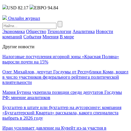
USD 82.17
ЕВРО 94.84
Онлайн журнал
Экономика
Общество
Технологии
Аналитика
Новости
компаний
События
Мнения
В мире
Другие новости
Налоговые поступления игорной зоны «Красная Поляна»
выросли почти на 15%
Олег Михайлов, депутат Госдумы от Республики Коми, вошел
в число участников федерального рейтинга политической
влиятельности
Мария Бутина укрепила позиции среди депутатов Госдумы
РФ: мнение аналитиков
Бухгалтер в штате или бухгалтер на аутсорсинге: компания
«Бухгалтерский Квартал» рассказала, какого специалиста
выбрать в 2026 году
Иран усиливает давление на Кувейт из-за участия в