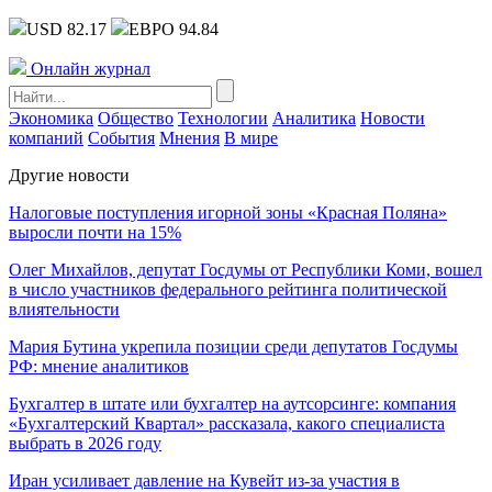
USD 82.17
ЕВРО 94.84
Онлайн журнал
Экономика
Общество
Технологии
Аналитика
Новости
компаний
События
Мнения
В мире
Другие новости
Налоговые поступления игорной зоны «Красная Поляна»
выросли почти на 15%
Олег Михайлов, депутат Госдумы от Республики Коми, вошел
в число участников федерального рейтинга политической
влиятельности
Мария Бутина укрепила позиции среди депутатов Госдумы
РФ: мнение аналитиков
Бухгалтер в штате или бухгалтер на аутсорсинге: компания
«Бухгалтерский Квартал» рассказала, какого специалиста
выбрать в 2026 году
Иран усиливает давление на Кувейт из-за участия в