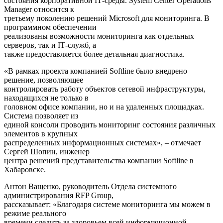
состояния корпоративной IТ-среды. System Center Operations
Manager относится к
третьему поколению решений Microsoft для мониторинга. В
программном обеспечении
реализованы возможности мониторинга как отдельных
серверов, так и IТ-служб, а
также предоставляется более детальная диагностика.
«В рамках проекта компанией Softline было внедрено
решение, позволяющее
контролировать работу объектов сетевой инфраструктуры,
находящихся не только в
головном офисе компании, но и на удаленных площадках.
Система позволяет из
единой консоли проводить мониторинг состояния различных
элементов в крупных
распределенных информационных системах», – отмечает
Сергей Шопин, инженер
центра решений представительства компании Softline в
Хабаровске.
Антон Ващенко, руководитель Отдела системного
администрирования RFP Group,
рассказывает: «Благодаря системе мониторинга мы можем в
режиме реального
времени следить за здоровьем всей информационной