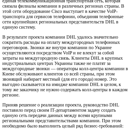
единая телекоммуникационная транспортная сеть, которая
связала филиалы компании в различных регионах страны. В
этой сети оборудование Cisco выступает в качестве VoIP-
транспорта для сервисов телефонии, объединяя телефонные
сети крупнейших региональных представительств DHL в
единую систему.
В результате проекта компании DHL удалось значительно
сократить расходы на оплату междугородных телефонных
переговоров. Звонки же внутри компании по Украине
осуществляются посредством VoIP и не влекут за собой
затраты на междугородную связь. Клиенты DHL в крупных
индустриальных центрах Украины также не платят за
междугородные звонки — операторы колл-центра компании в
Киеве обслуживают клиентов со всей страны, при этом
звонящий набирает местный (для его города) номер. Это
выгодно сказывается на имидже компании DHL в целом, к
тому же заказчику не нужно содержать колл-центры в каждом
регионе.
Приняв решение о реализации проекта, руководство DHL
поставило перед своим IT-департаментом задачу создать
единую сеть передачи данных между всеми крупными
региональными представительствами компании. При этом
необходимо было выполнить целый ряд бизнес-требований: