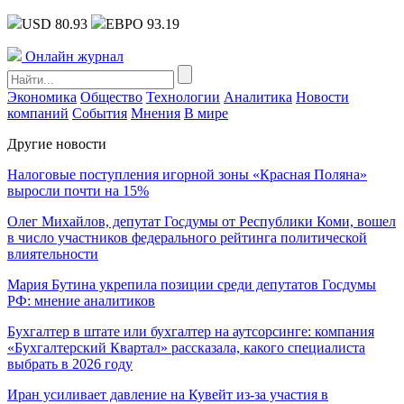
USD 80.93
ЕВРО 93.19
Онлайн журнал
Экономика
Общество
Технологии
Аналитика
Новости
компаний
События
Мнения
В мире
Другие новости
Налоговые поступления игорной зоны «Красная Поляна»
выросли почти на 15%
Олег Михайлов, депутат Госдумы от Республики Коми, вошел
в число участников федерального рейтинга политической
влиятельности
Мария Бутина укрепила позиции среди депутатов Госдумы
РФ: мнение аналитиков
Бухгалтер в штате или бухгалтер на аутсорсинге: компания
«Бухгалтерский Квартал» рассказала, какого специалиста
выбрать в 2026 году
Иран усиливает давление на Кувейт из-за участия в