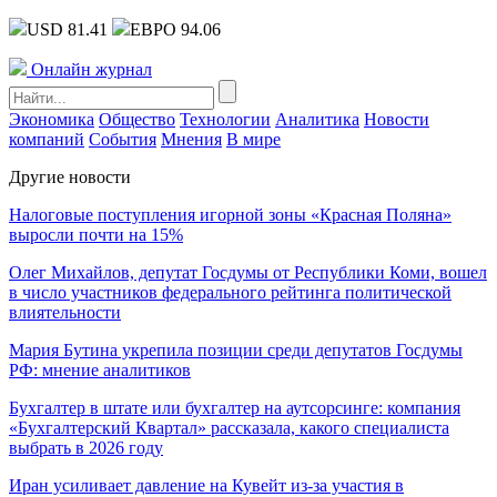
USD 81.41
ЕВРО 94.06
Онлайн журнал
Экономика
Общество
Технологии
Аналитика
Новости
компаний
События
Мнения
В мире
Другие новости
Налоговые поступления игорной зоны «Красная Поляна»
выросли почти на 15%
Олег Михайлов, депутат Госдумы от Республики Коми, вошел
в число участников федерального рейтинга политической
влиятельности
Мария Бутина укрепила позиции среди депутатов Госдумы
РФ: мнение аналитиков
Бухгалтер в штате или бухгалтер на аутсорсинге: компания
«Бухгалтерский Квартал» рассказала, какого специалиста
выбрать в 2026 году
Иран усиливает давление на Кувейт из-за участия в