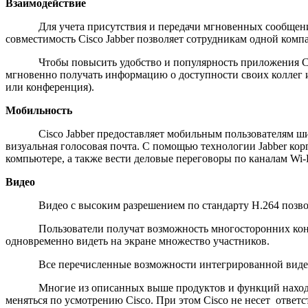
Взаимодействие
Для учета присутствия и передачи мгновенных сообщений Cis
совместимость Cisco Jabber позволяет сотрудникам одной ком
Чтобы повысить удобство и популярность приложения Cisco J
мгновенно получать информацию о доступности своих коллег 
или конференция).
Мобильность
Cisco Jabber предоставляет мобильным пользователям широк
визуальная голосовая почта. С помощью технологии Jabber ко
компьютере, а также вести деловые переговоры по каналам Wi-
Видео
Видео с высоким разрешением по стандарту H.264 позволяет
Пользователи получат возможность многосторонних конфер
одновременно видеть на экране множество участников.
Все перечисленные возможности интегрированной видеосвяз
Многие из описанных выше продуктов и функций находятся н
меняться по усмотрению Cisco. При этом Cisco не несет отве