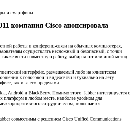
2011 компания Cisco анонсировала
естной работы и конференц-связи на обычных компьютерах,
ьзователям осуществлять несложный и безопасный, с точки
а также вести совместную работу, выбирая тот или иной метод
лиентский интерфейс, размещаемый либо на клиентском
общений к голосовой и видеосвязи и буквально на лету
исе, так и за его пределами.
 Android и BlackBerry. Помимо этого, Jabber интегрируется с
х платформ в любом месте, наиболее удобном для
 межкорпоративного сотрудничества, повышается
bber совместимы с решением Cisco Unified Communications