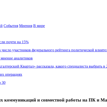
ий
События
Мнения
В мире
сли почти на 15%
 число участников федерального рейтинга политической влияте
 мнение аналитиков
хгалтерский Квартал» рассказала, какого специалиста выбрать в 
ких операциях
о 30
ых коммуникаций и совместной работы на ПК и M