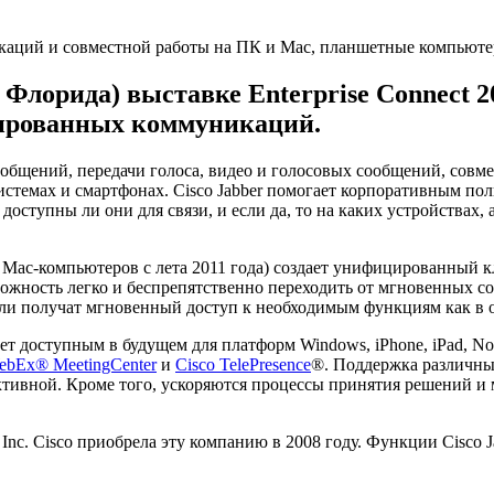
 Флорида) выставке Enterprise Connect 
цированных коммуникаций.
общений, передачи голоса, видео и голосовых сообщений, совм
темах и смартфонах. Cisco Jabber помогает корпоративным пол
оступны ли они для связи, и если да, то на каких устройствах, 
c-компьютеров с лета 2011 года) создает унифицированный к
можность легко и беспрепятственно переходить от мгновенных со
ли получат мгновенный доступ к необходимым функциям как в оф
ступным в будущем для платформ Windows, iPhone, iPad, Nokia,
ebEx® MeetingCenter
и
Cisco TelePresence
®. Поддержка различны
ективной. Кроме того, ускоряются процессы принятия решений и
 Cisco приобрела эту компанию в 2008 году. Функции Cisco Ja