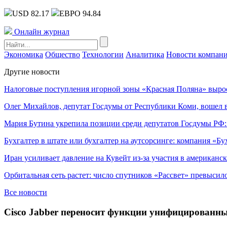
USD 82.17
ЕВРО 94.84
Онлайн журнал
Экономика
Общество
Технологии
Аналитика
Новости компан
Другие новости
Налоговые поступления игорной зоны «Красная Поляна» выро
Олег Михайлов, депутат Госдумы от Республики Коми, вошел в
Мария Бутина укрепила позиции среди депутатов Госдумы РФ:
Бухгалтер в штате или бухгалтер на аутсорсинге: компания «Бу
Иран усиливает давление на Кувейт из-за участия в американс
Орбитальная сеть растет: число спутников «Рассвет» превысил
Все новости
Cisco Jabber переносит функции унифицированн