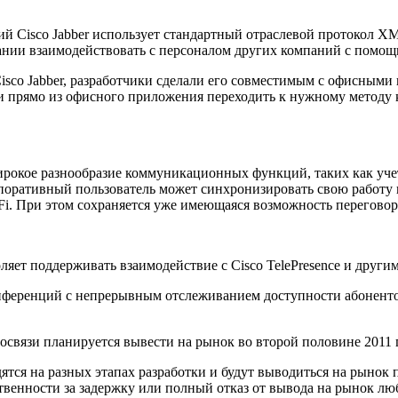
co Jabber использует стандартный отраслевой протокол XMPP (E
пании взаимодействовать с персоналом других компаний с помощ
abber, разработчики сделали его совместимым с офисными при
и прямо из офисного приложения переходить к нужному методу
ое разнообразие коммуникационных функций, таких как учет п
рпоративный пользователь может синхронизировать свою работу 
Fi. При этом сохраняется уже имеющаяся возможность переговоро
 поддерживать взаимодействие с Cisco TelePresence и другим
енций с непрерывным отслеживанием доступности абонентов.
и планируется вывести на рынок во второй половине 2011 г
а разных этапах разработки и будут выводиться на рынок по 
тственности за задержку или полный отказ от вывода на рынок 