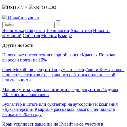
USD 82.17
ЕВРО 94.84
Онлайн журнал
Экономика
Общество
Технологии
Аналитика
Новости
компаний
События
Мнения
В мире
Другие новости
Налоговые поступления игорной зоны «Красная Поляна»
выросли почти на 15%
Олег Михайлов, депутат Госдумы от Республики Коми, вошел
в число участников федерального рейтинга политической
влиятельности
Мария Бутина укрепила позиции среди депутатов Госдумы
РФ: мнение аналитиков
Бухгалтер в штате или бухгалтер на аутсорсинге: компания
«Бухгалтерский Квартал» рассказала, какого специалиста
выбрать в 2026 году
Иран усиливает давление на Кувейт из-за участия в