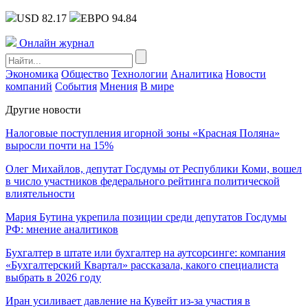
USD 82.17
ЕВРО 94.84
Онлайн журнал
Экономика
Общество
Технологии
Аналитика
Новости
компаний
События
Мнения
В мире
Другие новости
Налоговые поступления игорной зоны «Красная Поляна»
выросли почти на 15%
Олег Михайлов, депутат Госдумы от Республики Коми, вошел
в число участников федерального рейтинга политической
влиятельности
Мария Бутина укрепила позиции среди депутатов Госдумы
РФ: мнение аналитиков
Бухгалтер в штате или бухгалтер на аутсорсинге: компания
«Бухгалтерский Квартал» рассказала, какого специалиста
выбрать в 2026 году
Иран усиливает давление на Кувейт из-за участия в