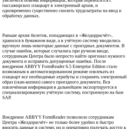
увеличить объемы информации, которая переносится с
пассажирских плацкарт в электронный архив, и
одновременно существенно снизить трудозатраты на ввод и
обработку данных.
Раньше архив билетов, попадающих в «Желдоррасчёт»,
хранился в бумажном виде, а в учётную систему вводились
вручную лишь некоторые данные с проездных документов. В
случае ошибок, которые случались при ручном вводе,
сотрудникам Центра было непросто найти оригинал нужного
документа и исправить допущенные ошибки. После
внедрения ABBYY FormReader 6.5 Enterprise Edition стало
возможным в автоматизированном режиме извлекать из
плацкарт все необходимые атрибуты и сохранять электронный
образ (скан-копию) самого проездного документа. Вся
извлечённая информация в дальнейшем экспортируется в
специализированную учётную систему, построенную на базе
SAP.
Внедрение ABBYY FormReader позволило сотрудникам
Центра «Желдорасчёт» не только более удобно и быстро
вносить данные в систему, но и оперативно получать доступ к