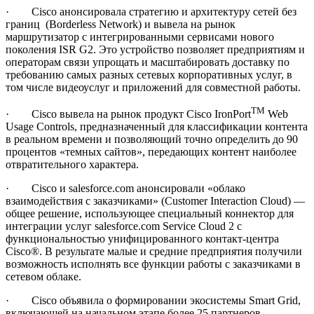
· Cisco анонсировала стратегию и архитектуру сетей без
границ (Borderless Network) и вывела на рынок
маршрутизатор с интегрированными сервисами нового
поколения ISR G2. Это устройство позволяет предприятиям и
операторам связи упрощать и масштабировать доставку по
требованию самых разных сетевых корпоративных услуг, в
том числе видеоуслуг и приложений для совместной работы.
TM
· Cisco вывела на рынок продукт Cisco IronPort
Web
Usage Controls, предназначенный для классификации контента
в реальном времени и позволяющий точно определить до 90
процентов «темных сайтов», передающих контент наиболее
отвратительного характера.
· Cisco и salesforce.com анонсировали «облако
взаимодействия с заказчиками» (Customer Interaction Cloud) —
общее решение, использующее специальный коннектор для
интеграции услуг salesforce.com Service Cloud 2 с
функциональностью унифицированного контакт-центра
Cisco®. В результате малые и средние предприятия получили
возможность исполнять все функции работы с заказчиками в
сетевом облаке.
· Cisco объявила о формировании экосистемы Smart Grid,
включающей на начальном этапе более 25 партнеров.