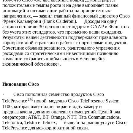
положительные темпы роста и на деле выполняет планы
инноваций и оптимизации работы на приоритетных
направлениях, — заявил главный финансовый директор Cisco
Фрэнк Кальдерони (Frank Calderoni). — Доходы на одну
акцию составили 30 центов по стандартам GAAP и 36 центов
без учета этих стандартов, что превысило наши ожидания.
Результаты нашей деятельности подтверждают правильность
корпоративной стратегии и работы с портфелями продуктов.
Сочетание сбалансированного, рачительного управления
расходами со стратегическими инвестициями позволило
компании сохранить прибыльность в меняющейся
экономической обстановке».
Инновации
Cisco
· Cisco пополнила семейство продуктов Cisco
TM
TelePresence
новой моделью Cisco TelePresence System
1100, которая имеет один экран и одну камеру и
предназначена для многоцелевых помещений. Целый ряд
операторов: AT&T, BT, Orange, NTT, Tata Communications,
Telefonica, Telstra и Telmex, — вывели на рынок услуги Cisco
TelePresence для межкорпоративной связи.