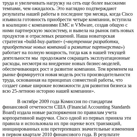
труда и увеличивать нагрузку на сеть еще более высокими
темпами, чем ожидалось. Это наглядно подтверждают
результаты нашей работы в последние три месяца, когда Cisco
изъявила готовность приобрести четыре компании, вступила
в коалицию с компаниями EMC и VMware, создав общую с
ними партнерскую экосистему, и вывела на рынок пять новых
продуктов и отраслевых решений. Наша новаторская
стратегия «build-buy-partner» («
внутренние разработки,
приобретение новых компаний и развитие партнерства»
)
работает на полную мощность, тогда как в нашей текущей
деятельности мы продолжаем сокращать эксплуатационные
расходы, несмотря на внедрение новых бизнес-моделей,
обеспечивающих рост и развитие компании. Тем временем на
рынке формируется новая модель роста производительности
труда, основанная на принципах совместной работы, что
создает самые широкие возможности для развития бизнеса за
всю 25-летнюю историю нашей компании».
В октябре 2009 года Комиссия по стандартам
финансовой отчетности США (Financial Accounting Standards
Board) издала новые распоряжения по правилам учета
корпоративной выручки. Cisco одной из первых приняла эти
правила и использовала их при оценке всех транзакций,
инициированных или претерпевших значительные изменения
в первом квартале 2010 финансового года. В результате