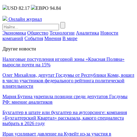
USD 82.17
ЕВРО 94.84
Онлайн журнал
Экономика
Общество
Технологии
Аналитика
Новости
компаний
События
Мнения
В мире
Другие новости
Налоговые поступления игорной зоны «Красная Поляна»
выросли почти на 15%
Олег Михайлов, депутат Госдумы от Республики Коми, вошел
в число участников федерального рейтинга политической
влиятельности
Мария Бутина укрепила позиции среди депутатов Госдумы
РФ: мнение аналитиков
Бухгалтер в штате или бухгалтер на аутсорсинге: компания
«Бухгалтерский Квартал» рассказала, какого специалиста
выбрать в 2026 году
Иран усиливает давление на Кувейт из-за участия в