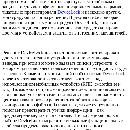
продуктами в области контроля доступа к устройствам и
защиты от утечки информации, представленными на рынке,
тщательно протестировали
DeviceLock
и несколько других,
конкурирующих с ним решений. В результате был выбран
популярный программный продукт DeviceLock, который
занимает лидирующее положение среди средств контроля
доступа к устройствам и защиты от внутренних нарушителей.
Решение DeviceLock позволяет полностью контролировать
доступ пользователей к устройствам и портам ввода-
вывода, при этом возможно задавать списки устройств, к
которым для отдельных пользователей или групп доступ будет
разрешен. Кроме того, уникальной особенностью DeviceLock
является возможность осуществлять контроль над
использованием мобильных устройств (КПК, смартфоны и
т.п.). Возможность протоколирования действий пользователя
с внешними устройствами и файлами, включая возможность
централизованного сохранения точной копии каждого
скопированного файла в базе данных, также существенно
помогает предотвратить утечки информации – как
преднамеренные, так и случайные.. Не последнюю роль в
выборе DeviceLock сыграли такие важные функциональные
свойства продукта, как полноценная интеграция с