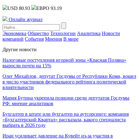
USD 80.93
ЕВРО 93.19
Онлайн журнал
Экономика
Общество
Технологии
Аналитика
Новости
компаний
События
Мнения
В мире
Другие новости
Налоговые поступления игорной зоны «Красная Поляна»
выросли почти на 15%
Олег Михайлов, депутат Госдумы от Республики Коми, вошел
в число участников федерального рейтинга политической
влиятельности
Мария Бутина укрепила позиции среди депутатов Госдумы
РФ: мнение аналитиков
Бухгалтер в штате или бухгалтер на аутсорсинге: компания
«Бухгалтерский Квартал» рассказала, какого специалиста
выбрать в 2026 году
Иран усиливает давление на Кувейт из-за участия в