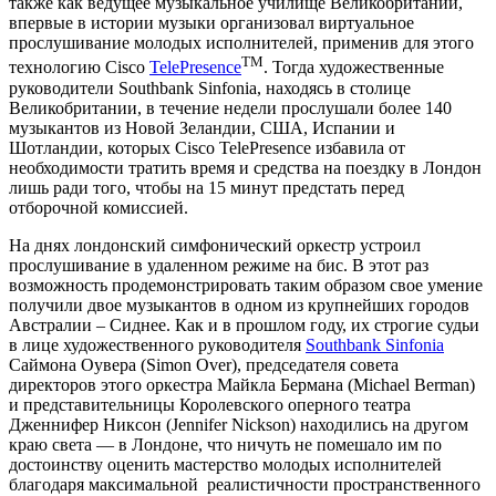
также как ведущее музыкальное училище Великобритании,
впервые в истории музыки организовал виртуальное
прослушивание молодых исполнителей, применив для этого
TM
технологию Cisco
TelePresence
. Тогда художественные
руководители Southbank Sinfonia, находясь в столице
Великобритании, в течение недели прослушали более 140
музыкантов из Новой Зеландии, США, Испании и
Шотландии, которых Cisco TelePresence избавила от
необходимости тратить время и средства на поездку в Лондон
лишь ради того, чтобы на 15 минут предстать перед
отборочной комиссией.
На днях лондонский симфонический оркестр устроил
прослушивание в удаленном режиме на бис. В этот раз
возможность продемонстрировать таким образом свое умение
получили двое музыкантов в одном из крупнейших городов
Австралии – Сиднее. Как и в прошлом году, их строгие судьи
в лице художественного руководителя
Southbank Sinfonia
Саймона Оувера (Simon Over), председателя совета
директоров этого оркестра Майкла Бермана (Michael Berman)
и представительницы Королевского оперного театра
Дженнифер Никсон (Jennifer Nickson) находились на другом
краю света — в Лондоне, что ничуть не помешало им по
достоинству оценить мастерство молодых исполнителей
благодаря максимальной реалистичности пространственного