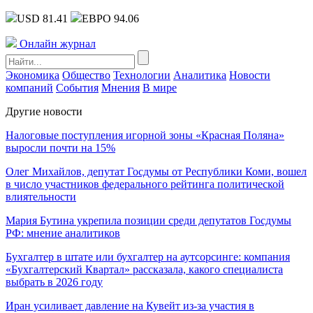
USD 81.41
ЕВРО 94.06
Онлайн журнал
Экономика
Общество
Технологии
Аналитика
Новости
компаний
События
Мнения
В мире
Другие новости
Налоговые поступления игорной зоны «Красная Поляна»
выросли почти на 15%
Олег Михайлов, депутат Госдумы от Республики Коми, вошел
в число участников федерального рейтинга политической
влиятельности
Мария Бутина укрепила позиции среди депутатов Госдумы
РФ: мнение аналитиков
Бухгалтер в штате или бухгалтер на аутсорсинге: компания
«Бухгалтерский Квартал» рассказала, какого специалиста
выбрать в 2026 году
Иран усиливает давление на Кувейт из-за участия в