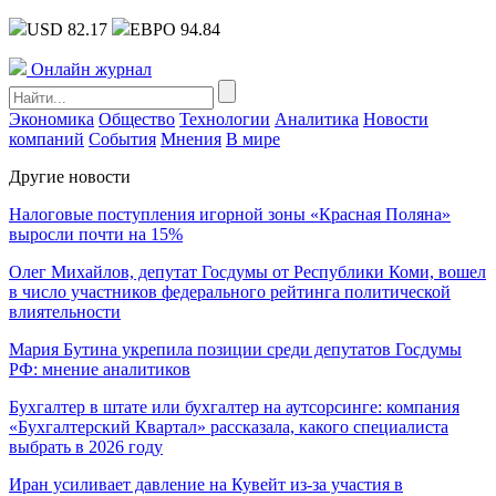
USD 82.17
ЕВРО 94.84
Онлайн журнал
Экономика
Общество
Технологии
Аналитика
Новости
компаний
События
Мнения
В мире
Другие новости
Налоговые поступления игорной зоны «Красная Поляна»
выросли почти на 15%
Олег Михайлов, депутат Госдумы от Республики Коми, вошел
в число участников федерального рейтинга политической
влиятельности
Мария Бутина укрепила позиции среди депутатов Госдумы
РФ: мнение аналитиков
Бухгалтер в штате или бухгалтер на аутсорсинге: компания
«Бухгалтерский Квартал» рассказала, какого специалиста
выбрать в 2026 году
Иран усиливает давление на Кувейт из-за участия в