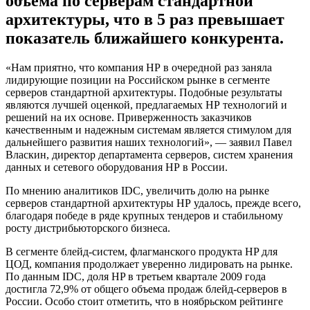
объема по серверам стандартной
архитектуры, что в 5 раз превышает
показатель ближайшего конкурента.
«Нам приятно, что компания НР в очередной раз заняла
лидирующие позиции на Российском рынке в сегменте
серверов стандартной архитектуры. Подобные результаты
являются лучшей оценкой, предлагаемых НР технологий и
решений на их основе. Приверженность заказчиков
качественным и надежным системам является стимулом для
дальнейшего развития наших технологий», — заявил Павел
Власкин, директор департамента серверов, систем хранения
данных и сетевого оборудования НР в России.
По мнению аналитиков IDC, увеличить долю на рынке
серверов стандартной архитектуры НР удалось, прежде всего,
благодаря победе в ряде крупных тендеров и стабильному
росту дистрибьюторского бизнеса.
В сегменте блейд-систем, флагманского продукта HP для
ЦОД, компания продолжает уверенно лидировать на рынке.
По данным IDC, доля HP в третьем квартале 2009 года
достигла 72,9% от общего объема продаж блейд-серверов в
России. Особо стоит отметить, что в ноябрьском рейтинге