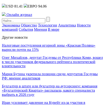
USD 81.41
ЕВРО 94.06
Онлайн журнал
Экономика
Общество
Технологии
Аналитика
Новости
компаний
События
Мнения
В мире
Другие новости
Налоговые поступления игорной зоны «Красная Поляна»
выросли почти на 15%
Олег Михайлов, депутат Госдумы от Республики Коми, вошел
в число участников федерального рейтинга политической
влиятельности
Мария Бутина укрепила позиции среди депутатов Госдумы
РФ: мнение аналитиков
Бухгалтер в штате или бухгалтер на аутсорсинге: компания
«Бухгалтерский Квартал» рассказала, какого специалиста
выбрать в 2026 году
Иран усиливает давление на Кувейт из-за участия в