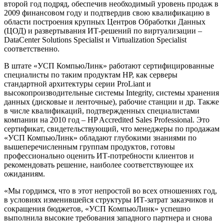
второй год подряд, обеспечив необходимый уровень продаж в
2009 финансовом году и подтвердив свою квалификацию в
области построения крупных Центров Обработки Данных
(ЦОД) и развертывания ИТ-решений по виртуализации –
DataCenter Solutions Specialist и Virtualization Specialist
соответственно.
В штате «УСП КомпьюЛинк» работают сертифицированные
специалисты по таким продуктам HР, как серверы
стандартной архитектуры серии ProLiant и
высокопроизводительные системы Integrity, системы хранения
данных (дисковые и ленточные), рабочие станции и др. Также
в числе квалификаций, подтвержденных специалистами
компании на 2010 год – HP Accredited Sales Professional. Это
сертификат, свидетельствующий, что менеджеры по продажам
«УСП КомпьюЛинк» обладают глубокими знаниями по
вышеперечисленным группам продуктов, готовы
профессионально оценить ИТ-потребности клиентов и
рекомендовать решение, наиболее соответствующее их
ожиданиям.
«Мы гордимся, что в этот непростой во всех отношениях год,
в условиях изменившейся структуры ИТ-затрат заказчиков и
сокращения бюджетов, «УСП КомпьюЛинк» успешно
выполнила высокие требования западного партнера и снова