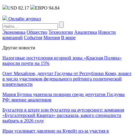
USD 82.17
ЕВРО 94.84
Онлайн журнал
Экономика
Общество
Технологии
Аналитика
Новости
компаний
События
Мнения
В мире
Другие новости
Налоговые поступления игорной зоны «Красная Поляна»
выросли почти на 15%
Олег Михайлов, депутат Госдумы от Республики Коми, вошел
в число участников федерального рейтинга политической
влиятельности
Мария Бутина укрепила позиции среди депутатов Госдумы
РФ: мнение аналитиков
Бухгалтер в штате или бухгалтер на аутсорсинге: компания
«Бухгалтерский Квартал» рассказала, какого специалиста
выбрать в 2026 году
Иран усиливает давление на Кувейт из-за участия в