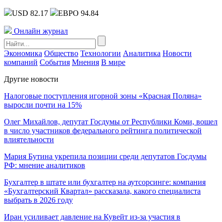
USD 82.17
ЕВРО 94.84
Онлайн журнал
Экономика
Общество
Технологии
Аналитика
Новости
компаний
События
Мнения
В мире
Другие новости
Налоговые поступления игорной зоны «Красная Поляна»
выросли почти на 15%
Олег Михайлов, депутат Госдумы от Республики Коми, вошел
в число участников федерального рейтинга политической
влиятельности
Мария Бутина укрепила позиции среди депутатов Госдумы
РФ: мнение аналитиков
Бухгалтер в штате или бухгалтер на аутсорсинге: компания
«Бухгалтерский Квартал» рассказала, какого специалиста
выбрать в 2026 году
Иран усиливает давление на Кувейт из-за участия в