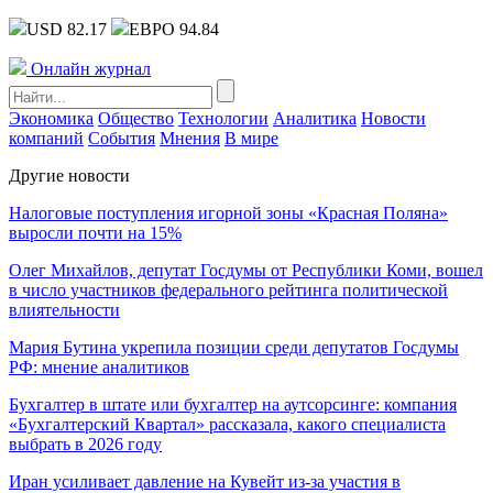
USD 82.17
ЕВРО 94.84
Онлайн журнал
Экономика
Общество
Технологии
Аналитика
Новости
компаний
События
Мнения
В мире
Другие новости
Налоговые поступления игорной зоны «Красная Поляна»
выросли почти на 15%
Олег Михайлов, депутат Госдумы от Республики Коми, вошел
в число участников федерального рейтинга политической
влиятельности
Мария Бутина укрепила позиции среди депутатов Госдумы
РФ: мнение аналитиков
Бухгалтер в штате или бухгалтер на аутсорсинге: компания
«Бухгалтерский Квартал» рассказала, какого специалиста
выбрать в 2026 году
Иран усиливает давление на Кувейт из-за участия в