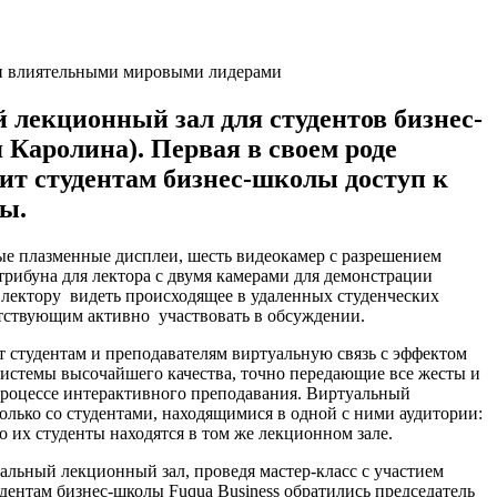
 лекционный зал для студентов бизнес-
 Каролина). Первая в своем роде
вит студентам бизнес-школы доступ к
ы.
е плазменные дисплеи, шесть видеокамер с разрешением
трибуна для лектора с двумя камерами для демонстрации
 лектору видеть происходящее в удаленных студенческих
сутствующим активно участвовать в обсуждении.
студентам и преподавателям виртуальную связь с эффектом
системы высочайшего качества, точно передающие все жесты и
процессе интерактивного преподавания. Виртуальный
лько со студентами, находящимися в одной с ними аудитории:
о их студенты находятся в том же лекционном зале.
ьный лекционный зал, проведя мастер-класс с участием
дентам бизнес-школы Fuqua Business обратились председатель