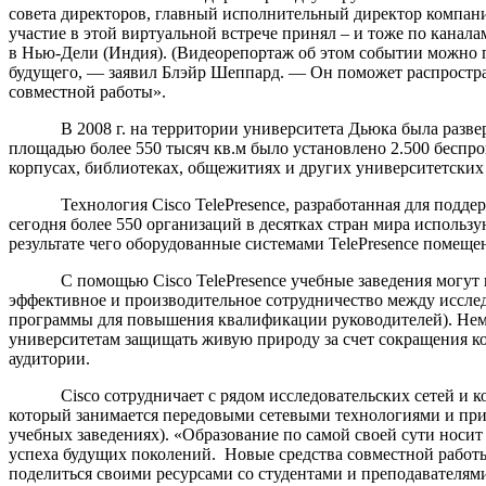
совета директоров, главный исполнительный директор компании
участие в этой виртуальной встрече принял – и тоже по канала
в Нью-Дели (Индия). (Видеорепортаж об этом событии можно 
будущего, — заявил Блэйр Шеппард. — Он поможет распространи
совместной работы».
В 2008 г. на территории университета Дьюка была развернут
площадью более 550 тысяч кв.м было установлено 2.500 беспро
корпусах, библиотеках, общежитиях и других университетских
Технология Cisco TelePresence, разработанная для поддержк
сегодня более 550 организаций в десятках стран мира использ
результате чего оборудованные системами TelePresence помещ
С помощью Cisco TelePresence учебные заведения могут при
эффективное и производительное сотрудничество между исслед
программы для повышения квалификации руководителей). Немало
университетам защищать живую природу за счет сокращения 
аудитории.
Cisco сотрудничает с рядом исследовательских сетей и ко
который занимается передовыми сетевыми технологиями и приме
учебных заведениях). «Образование по самой своей сути носи
успеха будущих поколений. Новые средства совместной работы
поделиться своими ресурсами со студентами и преподавателям