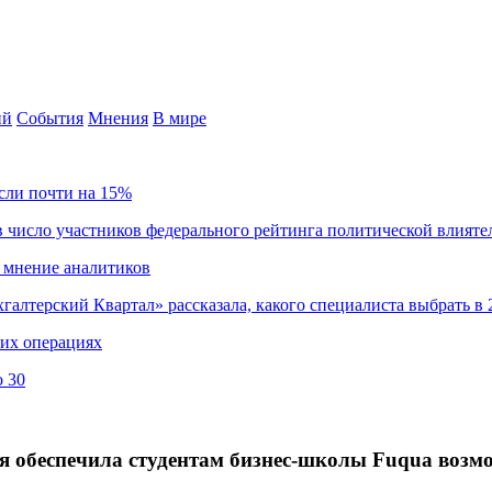
ий
События
Мнения
В мире
сли почти на 15%
 число участников федерального рейтинга политической влияте
 мнение аналитиков
хгалтерский Квартал» рассказала, какого специалиста выбрать в 
ких операциях
о 30
ия обеспечила студентам бизнес-школы Fuqua воз