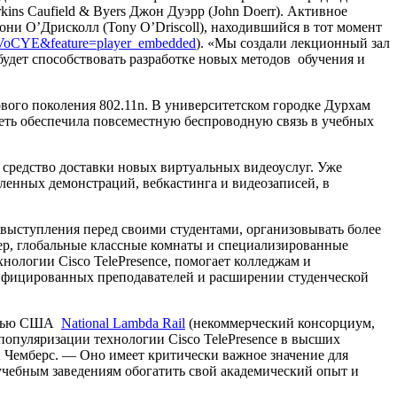
ins Caufield & Byers Джон Дуэрр (John Doerr). Активное
они O’Дрисколл (Tony O’Driscoll), находившийся в тот момент
VoCYE&feature=player_embedded
). «Мы создали лекционный зал
будет способствовать разработке новых методов обучения и
вого поколения 802.11n. В университетском городке Дурхам
 сеть обеспечила повсеместную беспроводную связь в учебных
средство доставки новых виртуальных видеоуслуг. Уже
аленных демонстраций, вебкастинга и видеозаписей, в
ыступления перед своими студентами, организовывать более
ер, глобальные классные комнаты и специализированные
нологии Cisco TelePresence, помогает колледжам и
ифицированных преподавателей и расширении студенческой
сетью США
National Lambda Rail
(некоммерческий консорциум,
популяризации технологии Cisco TelePresence в высших
н Чемберс. — Оно имеет критически важное значение для
учебным заведениям обогатить свой академический опыт и