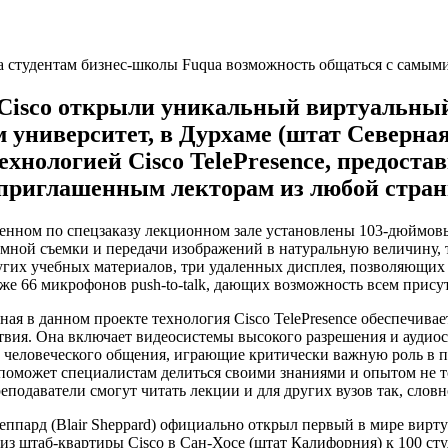
и Cisco открыли уникальный виртуальный
 университет, в Дурхаме (штат Северная
ехнологией Cisco TelePresence, предоста
 приглашенным лекторам из любой стран
енном по спецзаказу лекционном зале установлены 103-дюймовы
амной съемки и передачи изображений в натуральную величину, 
угих учебных материалов, три удаленных дисплея, позволяющих
акже 66 микрофонов push-to-talk, дающих возможность всем при
анном проекте технология Cisco TelePresence обеспечивает 
твия. Она включает видеосистемы высокого разрешения и аудио
 человеческого общения, играющие критически важную роль в 
поможет специалистам делиться своими знаниями и опытом не то
подаватели смогут читать лекции и для других вузов так, словн
д (Blair Sheppard) официально открыл первый в мире виртуал
з штаб-квартиры Cisco в Сан-Хосе (штат Калифорния) к 100 сту