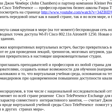
 Джон Чемберс (John Chambers) и партнер компании Kleiner Perk
м Cisco TelePresence — профессор-практик бизнес-школы Fuqua Т
посмотреть на странице
http://www.youtube.com/watch?v=34ZBID
ть передовой опыт как в нашей стране, так и во всем мире, и 
а самая крупная в мире (на тот момент) беспроводная сеть но
водных точек доступа Wi-Fi Cisco 802.11n Aironet® 1250. Новая
 зданиях.
и корпоративных виртуальных встреч, быстро превратилась в 
уют ее для проведения лекций, тренингов, мозговых штурмов, уд
ения превратились в настоящие широковещательные студии.
глашать преподавателей и профессоров из любой страны для в
ователями, создавать новые возможности для обучения (наприм
важно и то, что виртуальная учебная среда, основанная на тех
командировок при одновременном повышении доступности квал
нсорциумов, в том числе с национальной исследовательской 
няет по всей стране решение Cisco TelePresence Exchange для 
т характер совместного интерактивного занятия, — считает Джо
 вроде виртуальной учебной среды Cisco TelePresence помогут 
и в других странах мира».