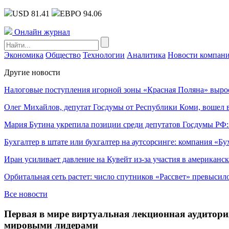
USD 81.41
ЕВРО 94.06
Онлайн журнал
Экономика
Общество
Технологии
Аналитика
Новости компан
Другие новости
Налоговые поступления игорной зоны «Красная Поляна» выро
Олег Михайлов, депутат Госдумы от Республики Коми, вошел в
Мария Бутина укрепила позиции среди депутатов Госдумы РФ:
Бухгалтер в штате или бухгалтер на аутсорсинге: компания «Бу
Иран усиливает давление на Кувейт из-за участия в американс
Орбитальная сеть растет: число спутников «Рассвет» превысил
Все новости
Первая в мире виртуальная лекционная аудитор
мировыми лидерами