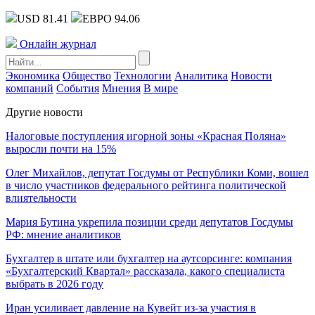
USD 81.41
ЕВРО 94.06
Онлайн журнал
Экономика
Общество
Технологии
Аналитика
Новости
компаний
События
Мнения
В мире
Другие новости
Налоговые поступления игорной зоны «Красная Поляна»
выросли почти на 15%
Олег Михайлов, депутат Госдумы от Республики Коми, вошел
в число участников федерального рейтинга политической
влиятельности
Мария Бутина укрепила позиции среди депутатов Госдумы
РФ: мнение аналитиков
Бухгалтер в штате или бухгалтер на аутсорсинге: компания
«Бухгалтерский Квартал» рассказала, какого специалиста
выбрать в 2026 году
Иран усиливает давление на Кувейт из-за участия в