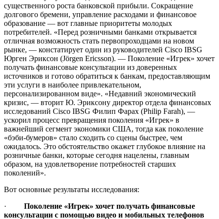
существенного роста банковской прибыли. Сокращение
долгового бремени, управление расходами и финансовое
образование — вот главные приоритеты молодых
потребителей. «Перед розничными банками открывается
отличная возможность стать первопроходцами на новом
рынке, — констатирует один из руководителей Cisco IBSG
Юрген Эриксон (Jörgen Ericsson). — Поколение «Игрек» хочет
получать финансовые консультации из доверенных
источников и готово обратиться к банкам, предоставляющим
эти услуги в наиболее привлекательном,
персонализированном виде». «Недавний экономический
кризис, — вторит Ю. Эриксону директор отдела финансовых
исследований Cisco IBSG Филип Фарах (Philip Farah), —
ускорил процесс превращения поколения «Игрек» в
важнейший сегмент экономики США, тогда как поколение
«бэби-бумеров» стало сходить со сцены быстрее, чем
ожидалось. Это обстоятельство окажет глубокое влияние на
розничные банки, которые сегодня нацелены, главным
образом, на удовлетворение потребностей старших
поколений».
Вот основные результаты исследования:
·
Поколение
«Игрек»
хочет получать финансовые
консультации с помощью видео и мобильных телефонов