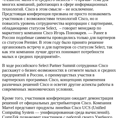
многих компаний, работающих в сфере информационных
технологий. Cisco в этом смысле – не исключение.
Предстоящая конференция призвана не просто познакомить
участников с возможностями технологий Cisco, но и
повысить уровень сотрудничества корпорации с партнерами,
обладающими статусом Select, – говорит менеджер по
маркетингу компании Cisco Игорь Пономарев. — Ранее в
России подобные саммиты проводились только для партнеров
со статусом Premier. В этом году было принято решение
организовать встречу и для партнеров со статусом Select, так
как эти компании лучше других понимают потребности
малых и средних предприятий».
В ходе российского Select Partner Summit сотрудники Cisco
расскажут о бизнес-возможностях в сегменте малых и средних
предприятий в России, о преимуществах участия в
партнерских программах Cisco, концепциях применения
различных решений Cisco и осветят другие аспекты работы в
современных экономических условиях.
Кроме того, участников конференции ожидает демонстрация
решений от официальных дистрибьюторов Cisco. Компания
Marvel представит продукты линейки Cisco UCS (Unified
Computing System — унифицированная среда вычислений).
CompTek познакомит участников с работой своего Учебного