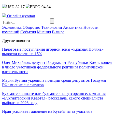
USD 82.17
ЕВРО 94.84
Онлайн журнал
Экономика
Общество
Технологии
Аналитика
Новости
компаний
События
Мнения
В мире
Другие новости
Налоговые поступления игорной зоны «Красная Поляна»
выросли почти на 15%
Олег Михайлов, депутат Госдумы от Республики Коми, вошел
в число участников федерального рейтинга политической
влиятельности
Мария Бутина укрепила позиции среди депутатов Госдумы
РФ: мнение аналитиков
Бухгалтер в штате или бухгалтер на аутсорсинге: компания
«Бухгалтерский Квартал» рассказала, какого специалиста
выбрать в 2026 году
Иран усиливает давление на Кувейт из-за участия в