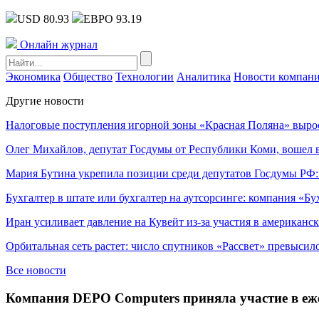
USD 80.93
ЕВРО 93.19
Онлайн журнал
Экономика
Общество
Технологии
Аналитика
Новости компан
Другие новости
Налоговые поступления игорной зоны «Красная Поляна» выро
Олег Михайлов, депутат Госдумы от Республики Коми, вошел в
Мария Бутина укрепила позиции среди депутатов Госдумы РФ:
Бухгалтер в штате или бухгалтер на аутсорсинге: компания «Бу
Иран усиливает давление на Кувейт из-за участия в американс
Орбитальная сеть растет: число спутников «Рассвет» превысил
Все новости
Компания DEPO Computers приняла участие в ежего