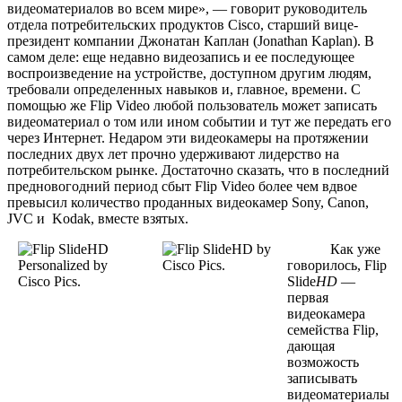
видеоматериалов во всем мире», — говорит руководитель
отдела потребительских продуктов Cisco, старший вице-
президент компании Джонатан Каплан (Jonathan Kaplan). В
самом деле: еще недавно видеозапись и ее последующее
воспроизведение на устройстве, доступном другим людям,
требовали определенных навыков и, главное, времени. С
помощью же Flip Video любой пользователь может записать
видеоматериал о том или ином событии и тут же передать его
через Интернет. Недаром эти видеокамеры на протяжении
последних двух лет прочно удерживают лидерство на
потребительском рынке. Достаточно сказать, что в последний
предновогодний период сбыт Flip Video более чем вдвое
превысил количество проданных видеокамер Sony, Canon,
JVC и Kodak, вместе взятых.
Как уже
говорилось, Flip
Slide
HD
—
первая
видеокамера
семейства Flip,
дающая
возможость
записывать
видеоматериалы