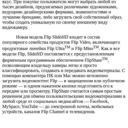
вкус. При покупке пользователи могут выбрать любой из
тысяч дизайнов, предлагаемых различными художниками,
ведущими дизайнерскими фирмами, знаменитостями и
лучшими брендами, либо загрузить свой собственный образ,
чтобы создать уникальную по своему внешнему виду
видеокамеру.
Новая модель Flip Slide
HD
входит в состав
популярного семейства продуктов Flip Video, включающего
TM
TM
продуктовые линейки Flip Ultra
и Flip Mino
. Как и все
модели Flip, Slide
HD
поставляется с предустановленным
TM
фирменным программным обеспечением FlipShare
,
позволяющим владельцу камеры легко и просто
классифицировать, создавать и передавать видеоматериалы. С
помощью компьютера ПК или Mac можно мгновенно
загрузить видеоконтент Flip — в защищенном или публичном
режиме — и одним нажатием кнопки подготовить его к
передаче или просмотру. FlipShare считается самым простым
решением для обмена пользовательскими видеоматериалами в
любой среде от социальных медиасайтов — Facebook,
MySpace, YouTube — до электронной почты, мобильных
устройств, каналов Flip Channel и телевидения.