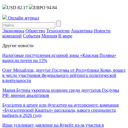
USD 82.17
ЕВРО 94.84
Онлайн журнал
Экономика
Общество
Технологии
Аналитика
Новости
компаний
События
Мнения
В мире
Другие новости
Налоговые поступления игорной зоны «Красная Поляна»
выросли почти на 15%
Олег Михайлов, депутат Госдумы от Республики Коми, вошел
в число участников федерального рейтинга политической
влиятельности
Мария Бутина укрепила позиции среди депутатов Госдумы
РФ: мнение аналитиков
Бухгалтер в штате или бухгалтер на аутсорсинге: компания
«Бухгалтерский Квартал» рассказала, какого специалиста
выбрать в 2026 году
Иран усиливает давление на Кувейт из-за участия в