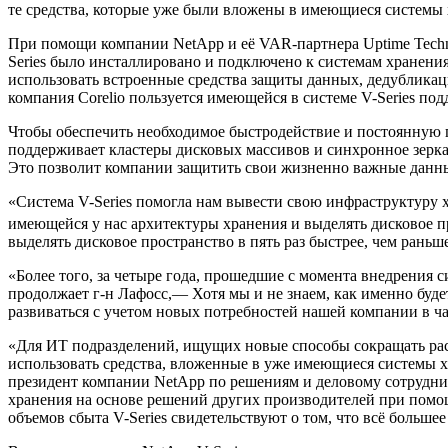
те средства, которые уже были вложены в имеющиеся системы 
При помощи компании NetApp и её VAR-партнера Uptime Technol
Series было инсталлировано и подключено к системам хранени
использовать встроенные средства защиты данных, дедубликац
компания Corelio пользуется имеющейся в системе V-Series п
Чтобы обеспечить необходимое быстродействие и постоянную го
поддерживает кластеры дисковых массивов и синхронное зерка
Это позволит компании защитить свои жизненно важные данн
«Система V-Series помогла нам вывести свою инфраструктуру 
имеющейся у нас архитектуры хранения и выделять дисковое п
выделять дисковое пространство в пять раз быстрее, чем рань
«Более того, за четыре года, прошедшие с момента внедрения с
продолжает г-н Лафосс,— Хотя мы и не знаем, как именно буде
развиваться с учетом новых потребностей нашей компании в ча
«Для ИТ подразделений, ищущих новые способы сокращать расх
использовать средства, вложенные в уже имеющиеся системы хр
президент компании NetApp по решениям и деловому сотрудни
хранения на основе решений других производителей при помо
объемов сбыта V-Series свидетельствуют о том, что всё больше