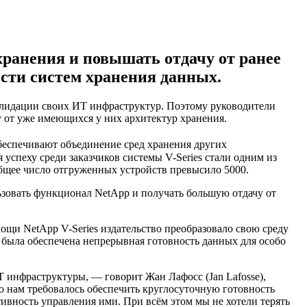
хранения и повышать отдачу от ранее
сти систем хранения данных.
лидации своих ИТ инфраструктур. Поэтому руководители
 от уже имеющихся у них архитектур хранения.
спечивают объединение сред хранения других
успеху среди заказчиков системы V-Series стали одним из
общее число отгруженных устройств превысило 5000.
ьзовать функционал NetApp и получать большую отдачу от
ощи NetApp V-Series издательство преобразовало свою среду
 была обеспечена непрерывная готовность данных для особо
 инфраструктуры, — говорит Жан Лафосс (Jan Lafosse),
то нам требовалось обеспечить круглосуточную готовность
ивность управления ими. При всём этом мы не хотели терять