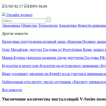
USD 82.17
ЕВРО 94.84
Онлайн журнал
Экономика
Общество
Технологии
Аналитика
Новости компан
Другие новости
Налоговые поступления игорной зоны «Красная Поляна» выро
Олег Михайлов, депутат Госдумы от Республики Коми, вошел в
Мария Бутина укрепила позиции среди депутатов Госдумы РФ:
Бухгалтер в штате или бухгалтер на аутсорсинге: компания «Бу
Иран усиливает давление на Кувейт из-за участия в американс
Орбитальная сеть растет: число спутников «Рассвет» превысил
Все новости
Увеличение количества инсталляций V-Series по