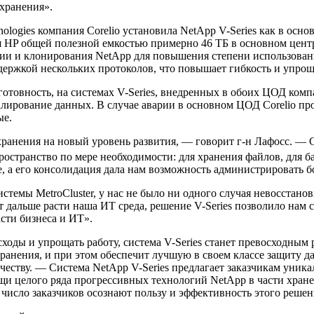
хранения».
ogies компания Corelio установила NetApp V-Series как в основ
я HP общей полезной емкостью примерно 46 ТБ в основном центр
ии и клонирования NetApp для повышения степени использовани
оддержкой нескольких протоколов, что повышает гибкость и упр
товность, на системах V-Series, внедренных в обоих ЦОД компа
лирование данных. В случае аварии в основном ЦОД Corelio пр
ые.
хранения на новый уровень развития, — говорит г-н Лафосс. —
ространство по мере необходимости: для хранения файлов, для 
ше, а его консолидация дала нам возможность администрировать
истемы MetroCluster, у нас не было ни одного случая невосстан
т дальше расти наша ИТ среда, решение V-Series позволило нам 
сти бизнеса и ИТ».
оды и упрощать работу, система V-Series станет превосходным
анения, и при этом обеспечит лучшую в своем классе защиту дан
честву. — Система NetApp V-Series предлагает заказчикам уник
щи целого ряда прогрессивных технологий NetApp в части хран
е число заказчиков осознают пользу и эффективность этого решен