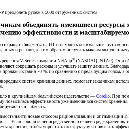
азчикам объединять имеющиеся ресурсы 
ичению эффективности и масштабируемо
сокращать бюджеты на ИТ и находить оптимальные пути консо
данных и решают, каким образом получить максимальную отдачу
®
ь решения V-Series компании NetApp
(NASDAQ: NTAP). Они обе
оляют сокращать расходы и улучшать защиту данных. Благодаря 
х продаж составил 70 %, по сравнению с предыдущим годом, а 
азнородных систем хранения данных, помогает заказчикам испол
я.
ошло в крупнейшем бельгийском издательстве —
Corelio
. При пом
ому повысилась эффективность уже имеющихся систем хранения,
ируемость и гибкость.
одимость найти новые способы рационализации и оптимизации ИТ
io. — Если говорить непосредственно о нашей среде хранения, 
емы хранения, чтобы упростить их структуру и повысить эффект