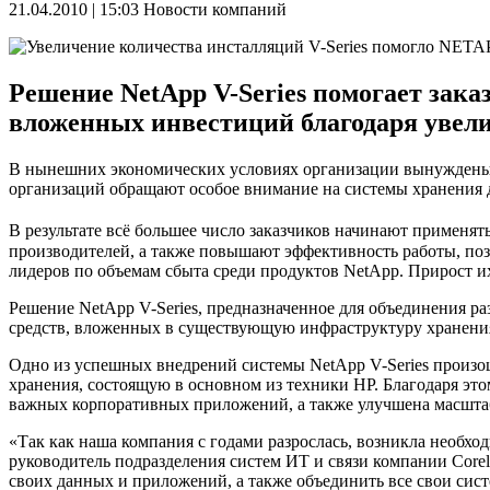
21.04.2010 | 15:03
Новости компаний
Решение NetApp V-Series помогает зак
вложенных инвестиций благодаря увел
В нынешних экономических условиях организации вынуждены 
организаций обращают особое внимание на системы хранения 
В результате всё большее число заказчиков начинают применят
производителей, а также повышают эффективность работы, позв
лидеров по объемам сбыта среди продуктов NetApp. Прирост и
Решение NetApp V-Series, предназначенное для объединения р
средств, вложенных в существующую инфраструктуру хранени
Одно из успешных внедрений системы NetApp V-Series произ
хранения, состоящую в основном из техники HP. Благодаря эт
важных корпоративных приложений, а также улучшена масштаб
«Так как наша компания с годами разрослась, возникла необх
руководитель подразделения систем ИТ и связи компании Corel
своих данных и приложений, а также объединить все свои сист