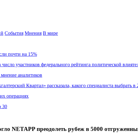
ий
События
Мнения
В мире
сли почти на 15%
 число участников федерального рейтинга политической влияте
 мнение аналитиков
хгалтерский Квартал» рассказала, какого специалиста выбрать в 
ких операциях
о 30
могло NETAPP преодолеть рубеж в 5000 отгруженны