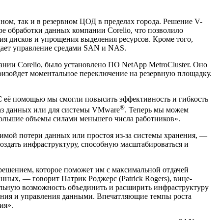
ном, так и в резервном ЦОД в пределах города. Решение V-
е обработки данных компании Corelio, что позволило
я дисков и упрощения выделения ресурсов. Кроме того,
ощает управление средами SAN и NAS.
нии Corelio, было установлено ПО NetApp MetroCluster. Оно
оизойдет моментальное переключение на резервную площадку.
 С её помощью мы смогли повысить эффективность и гибкость
®
баз данных или для системы VMware
. Теперь мы можем
 большие объемы силами меньшего числа работников».
овимой потери данных или простоя из-за системы хранения, —
создать инфраструктуру, способную масштабироваться и
 решением, которое поможет им с максимальной отдачей
ных, — говорит Патрик Роджерс (Patrick Rogers), вице-
альную возможность объединить и расширить инфраструктуру
ения и управления данными. Впечатляющие темпы роста
ия».