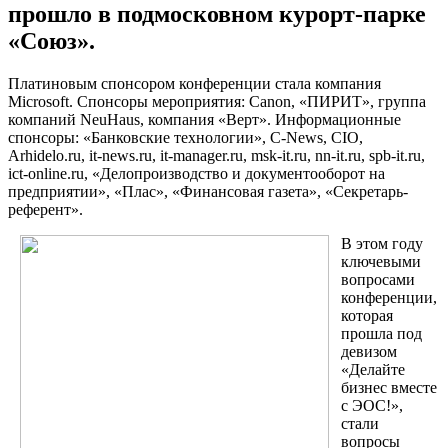
прошло в подмосковном курорт-парке
«Союз».
Платиновым спонсором конференции стала компания
Microsoft. Спонсоры мероприятия: Canon, «ПИРИТ», группа
компаний NeuHaus, компания «Верт». Информационные
спонсоры: «Банковские технологии», C-News, CIO,
Arhidelo.ru, it-news.ru, it-manager.ru, msk-it.ru, nn-it.ru, spb-it.ru,
ict-online.ru, «Делопроизводство и документооборот на
предприятии», «Плас», «Финансовая газета», «Секретарь-
референт».
В этом году
ключевыми
вопросами
конференции,
которая
прошла под
девизом
«Делайте
бизнес вместе
с ЭОС!»,
стали
вопросы