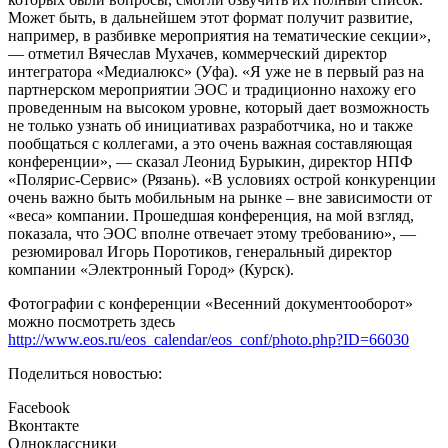
Может быть, в дальнейшем этот формат получит развитие,
например, в разбивке мероприятия на тематические секции»,
— отметил
Вячеслав
Мухачев, коммерческий директор
интегратора «Медиалюкс» (Уфа). «Я уже не в первый раз на
партнерском мероприятии ЭОС и традиционно нахожу его
проведенным на высоком уровне, который дает возможность
не только узнать об инициативах разработчика, но и также
пообщаться с коллегами, а это очень важная составляющая
конференции», — сказал Леонид Бурыкин, директор НПФ
«Полярис-Сервис» (Рязань). «В условиях острой конкуренции
очень важно быть мобильным на рынке – вне зависимости от
«веса» компании. Прошедшая конференция, на мой взгляд,
показала, что ЭОС вполне отвечает этому требованию», —
резюмировал Игорь Поротиков, генеральный директор
компании «Электронный Город» (Курск).
Фотографии с конференции «Весенний документооборот»
можно посмотреть здесь
http://www.eos.ru/eos_calendar/eos_conf/photo.php?ID=66030
Поделиться новостью:
Facebook
Вконтакте
Одноклассники