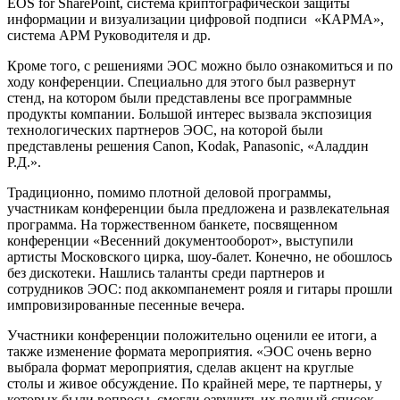
EOS for SharePoint, система криптографической защиты
информации и визуализации цифровой подписи «КАРМА»,
система АРМ Руководителя и др.
Кроме того, с решениями ЭОС можно было ознакомиться и по
ходу конференции. Специально для этого был развернут
стенд, на котором были представлены все программные
продукты компании. Большой интерес вызвала экспозиция
технологических партнеров ЭОС, на которой были
представлены решения Canon, Kodak, Panasonic, «Аладдин
Р.Д.».
Традиционно, помимо плотной деловой программы,
участникам конференции была предложена и развлекательная
программа. На торжественном банкете, посвященном
конференции «Весенний документооборот», выступили
артисты Московского цирка, шоу-балет. Конечно, не обошлось
без дискотеки. Нашлись таланты среди партнеров и
сотрудников ЭОС: под аккомпанемент рояля и гитары прошли
импровизированные песенные вечера.
Участники конференции положительно оценили ее итоги, а
также изменение формата мероприятия. «ЭОС очень верно
выбрала формат мероприятия, сделав акцент на круглые
столы и живое обсуждение. По крайней мере, те партнеры, у
которых были вопросы, смогли озвучить их полный список.