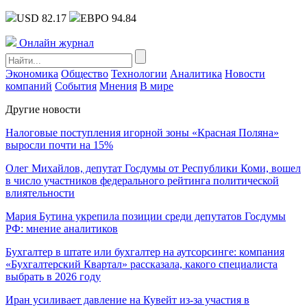
USD 82.17
ЕВРО 94.84
Онлайн журнал
Экономика
Общество
Технологии
Аналитика
Новости
компаний
События
Мнения
В мире
Другие новости
Налоговые поступления игорной зоны «Красная Поляна»
выросли почти на 15%
Олег Михайлов, депутат Госдумы от Республики Коми, вошел
в число участников федерального рейтинга политической
влиятельности
Мария Бутина укрепила позиции среди депутатов Госдумы
РФ: мнение аналитиков
Бухгалтер в штате или бухгалтер на аутсорсинге: компания
«Бухгалтерский Квартал» рассказала, какого специалиста
выбрать в 2026 году
Иран усиливает давление на Кувейт из-за участия в